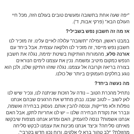
"יפה שעה אחת בתשובה ומעשים טובים בעולם הזה, מכל חיי
העולם הבא" (פרקי אבות, ד').
אז מה זה חשבון נפש בשבילי?
במבט ראשון, המילה "תשובה" עלולה לאיים עלינו. זה מזכיר לנו
חשבון נפש מייסר, זה מזכיר לנו הלקאה עצמית. אבל ביחד עם
אורנה סלע
, מהמורות הוותיקות בשיטת ימימה, נגלה את חשבון
הנפש כמקום מיטיב ומשמח. נכין את עצמנו לימים הנוראים
בצורה בריאה וקרובה אל עצמנו. נגלה שזהו התיקון שלנו, ולכן הוא
נוגע בחלקים העמוקים ביותר של כולנו.
מה נעשה ביחד?
נתחיל מהכרת הטוב – נודה על הזכות שניתנה לנו, ונכיר שיש לנו
לאן לשוב – לטוב שבנו. נבחן מחדש את הרגעים שבהם אנחנו
נופלות ולא מדייקות, וננסה להבין אותם. נעסוק בבחירה ואשמה,
ונברר את נקודת הבחירה שלנו – יש לנו אחריות לתקן, אבל האם
אנחנו אשמות? ננסה להעמיק, האם ומדוע אנחנו מצפות שיבקשו
מאיתנו סליחה? וכיצד אנחנו מכינות את עצמנו לבקש סליחה
מהזולת? "לב טהור ברא לי אלקים, ורוח נכון חדש בקרבי".