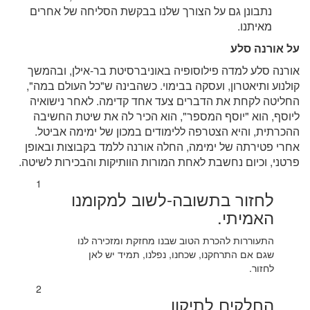
נתבונן גם על הצורך שלנו בבקשת הסליחה של אחרים
מאיתנו.
על אורנה סלע
אורנה סלע למדה פילוסופיה באוניברסיטת בר-אילן, ובהמשך
קולנוע ותיאטרון, ועסקה בבימוי. כשהבינה ש"כל העולם במה",
החליטה לקחת את הדברים צעד אחד קדימה. לאחר נישואיה
ליוסף, הוא "יוסף המספר", הוא הכיר לה את שיטת החשיבה
ההכרתית, והיא הצטרפה ללימודים במכון של ימימה אביטל.
אחרי פטירתה של ימימה, החלה אורנה ללמד בקבוצות ובאופן
פרטני, וכיום נחשבת לאחת המורות הוותיקות והבכירות לשיטה.
1
לחזור בתשובה-לשוב למקומנו
האמיתי.
התעוררות להכרת הטוב שבנו מחזקת ומזכירה לנו
שגם אם התרחקנו, שכחנו, נפלנו, תמיד יש לאן
לחזור.
2
החלקים לתיקון