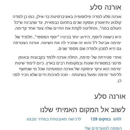
אורנה סלע
אורנה סלע למדה פילוסופיה באוניברסיטת בר-אילן, כמו כן למדה
קולנוע ותיאטרון ועסקה שנים בתחום כבמאית, עד שהבינה ש"כל
העולם במה", והחליטה לקחת את החיים שלה צעד אחד קדימה.
היא נישאה ליוסף, הידוע יותר בכינויו "יוסף המספר", תלמיד של
ימימה אביטל ז"ל והוא זה שהכיר לה את השיטה. אורנה הצטרפה
גם היא למכון ולמדה שם מספר שנים.
אחרי פטירתה של ימימה, החלה אורנה ללמד בקבוצות ובאופן
פרטני במסגרות שונות ובמקומות רבים בארץ. כיום לימוד שיטת
ימימה הוא עיקר עיסוקה של אורנה המאמינה שכל מי שנחשף
ללימוד ימימה ופועל בשיטתה - זוכה לאיכות חיים שלא הכיר לפני
כן.
אורנה סלע
לשוב אל המקום האמיתי שלנו
₪69
במקום 129
לרכישה מאובטחת במחיר מבצע
הוספה למועדפים שלי