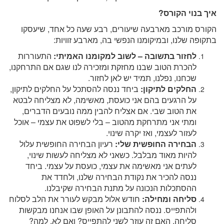
איך בנוי הקורס?
הקורס מורכב מארבעה שיעורים, רבע שעה כל אחד, שיעסקו
בתקופה שלנו, ובמיקומנו הנפשי בה, מארבע זוויות:
לחזור בתשובה – לשוב למקומנו האמיתי:
התעוררות
להכרת הטוב שבנו מחזקת ומזכירה לנו שגם אם התרחקנו,
שכחנו, נפלנו, תמיד יש לאן לחזור.
החלקים לתיקון:
ביחד ננסה להסתכל על החלקים לתיקון,
על הרגעים בהם אני כועסת, מאשימה, לא מצליחה לבטא
את הטוב שבי. אם אצליח להבין ממה נובעים הדברים,
ומתי אני מתרחקת מהטוב – בלי לשפוט את עצמי – אוכל
לעזור לעצמי, ואז יקרה שינוי.
הבחירה החופשית שלי:
רעיון הבחירה החופשית עלול
להיות מאוד מבלבל. כשאני לא מצליחה לעשות שינוי,
לעתים אני מאשימה את עצמי, כועסת על עצמי. ביחד
ננסה להכיר את נקודת הבחירה שלנו, ולחדד את
ההסתכלות הנכונה על מתנת הבחירה שקיבלנו.
סליחה ומחילה:
חודש אלול מבקש לעורר את הלב לסלוח
ולהתפייס. ננסה להתבונן על האופן שבו אנחנו מבקשות
סליחה. האם זה עוזר לשני להתפייס? ואם לא, למה?