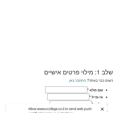
שלב 1: מילוי פרטים אישיים
רשום כבר באתר?
התחבר כאן
שם מלא
*
אי-מייל
*
טלפון
*
×
Allow www.vcollege.co.il to send web push
בחר סיסמא
*