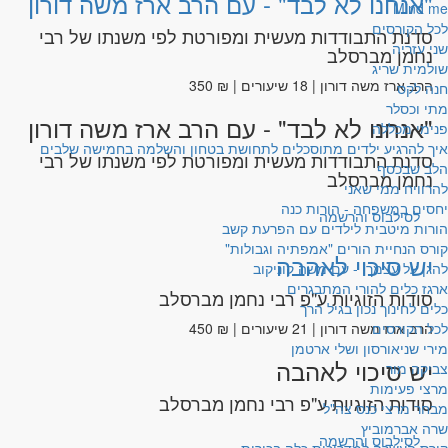
"אנחנו לא לבד" - עם הרב ארז משה דורון
Mind me
לכל הקורסים
סדנת התבודדות מעשית ומפורטת לפי משנתו של רבי
שני עזריה
נחמן מברסלב
שולמית שריג
הרב ארז משה דורון | 18 שיעורים | ₪ 350
חנה לקס
מתי וכסלר
"אנחנו לא לבד" - עם הרב ארז משה דורון
פנימי מכללה
איך להרגיע ילדים מתוסכלים לתחושת בטחון והשלמה בחמישה שלבים
סדנת התבודדות מעשית ומפורטת לפי משנתו של רבי
הלב שבכסף
נחמן מברסלב
להרוויח ממי שאני
יחסים במשפחה - הורות כנה
לסילבוס והרשמה
הורות מיטבית לילדים עם הפרעת קשב
קורס הנחיית הורים "אמפתיה וגבולות"
יש סיכוי לאהבה
להגן על עצמך! - עם משה קוניקוב
ארגז כלים להורי המתבגרים
סודות הזוגיות ע"פ רבי נחמן מברסלב
כלים לחינוך נכון בגיל הרך
לכל הקורסים
הרב ארז משה דורון | 21 שיעורים | ₪ 450
מירי שניאורסון ושלי ארטמן
יש סיכוי לאהבה
צביקה מור
מרצי פעימות
סודות הזוגיות ע"פ רבי נחמן מברסלב
מבחר מרצי כנס צה"ל
שרה אברמוביץ
לסילבוס והרשמה