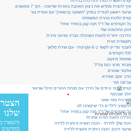
קורס העשרה למדריכות כלה בכירות
איך להצית מחדש את ניצוץ האהבה בזוגיות שדעכה - תוך 7 מפגשים
שיעור ראשון לצפייה בפרק "תשוקה בנישואין" עם אפרת צור
קורס הלכות טהרת המשפחה
כל הקורסים של ד"ר חנה קטן במחיר אחד!
חתן החלומות שלי
הדרכה יחודית לזוגות כשהכלה עברה פגיעה מינית
תקשורת זוגית
לעבור מדייט לקשר ב-6 עקרונות - עם שירת מלאך
לכל הקורסים
שמואל מינקוב
מבחר מרצי כנס צה"ל
אלעזר שטורם
הרב יעקב שפירא
צביקה מור
קורס חינם: טיפים על הדרך עם מנחת ההורים מיכל שניאור
עיצוב:
הלב שבכסף
להרוויח ממי שאני
פיתוח:
להקשיב לילדים כדי שיקשיבו לנו
עיצוב: בייגל סטודיו
כל הקורסים של ד"ר חנה קטן במחיר אחד!
© כל הזכויות שמורות
הלידה הזאת תהיה אחרת!
הכח שלך ללדת! - הכנה רגשית ורוחנית ללידה
שיעור חינם: הכנה רוחנית ורגשית ללידה