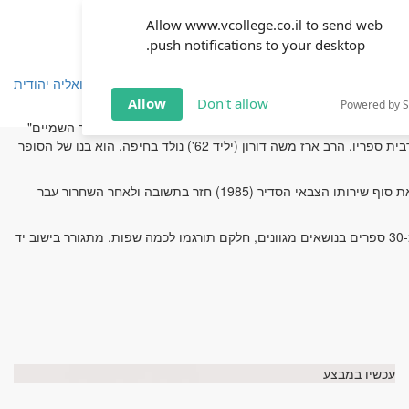
Allow www.vcollege.co.il to send web
push notifications to your desktop.
שפחה
זוגיות
חינוך
שיטת ימימה
TOV אקטואליה יהודית
Allow
Don't allow
Powered by 
תלמיד של הרב החסיד רבי יעקב מאיר שכטר, ר"מ בישיבת "שער השמיים"
ללימוד תורת הנגלה והנסתר, שכתב הסכמות חמות ונלהבות לפעילותו ולמרבית ספריו. הרב ארז משה דורון (יליד 62') נולד בחיפה. הוא בנו של הסופר
בתיכון למד ב"בליך" ברמת חן ובגיל 16 עבר לפנימיית הנוער "הדסים". לקראת סוף שירותו הצבאי הסדיר (1985) חזר בתשובה ולאחר השחרור עבר
הרב הוא מרצה מבוקש ומנחה סדנאות בארץ ובעולם. הוציא לאור למעלה מ-30 ספרים בנושאים מגוונים, חלקם תורגמו לכמה שפות. מתגורר בישוב יד
עכשיו במבצע