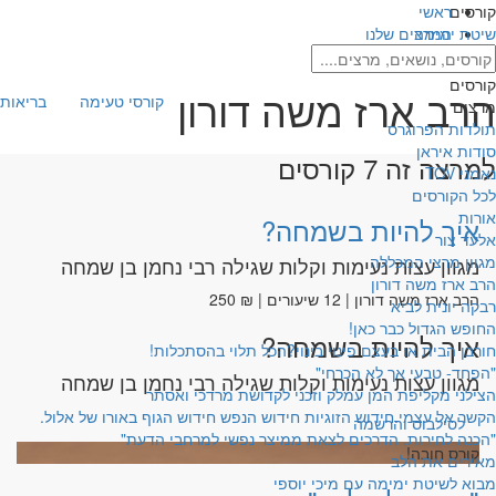
קורסים
ראשי
שיטת ימימה
המרצים שלנו
הרב ארז משה דורון
קורסים
הרב ארז משה דורון
קורסי טעימה
בריאות 
מרצים
תולדות הפרוגרס
סודות איראן
למרצה זה 7 קורסים
נאמני TOV
לכל הקורסים
אורות
איך להיות בשמחה?
אלעד צור
מגוון מרצי המכללה
מגוון עצות נעימות וקלות שגילה רבי נחמן בן שמחה
הרב ארז משה דורון
הרב ארז משה דורון | 12 שיעורים | ₪ 250
רבקה יונית לביא
החופש הגדול כבר כאן!
איך להיות בשמחה?
חורבן הבית או בעצם פינוי בינוי?הכל תלוי בהסתכלות!
"הפחד- טבעי אך לא הכרחי"
מגוון עצות נעימות וקלות שגילה רבי נחמן בן שמחה
הצילני מקליפת המן עמלק וזכני לקדושת מרדכי ואסתר
הקשר אל עצמי.חידוש הזוגיות חידוש הנפש חידוש הגוף באורו של אלול.
לסילבוס והרשמה
"הכנה לחירות. הדרכים לצאת ממיצר נפשי למרחבי הדעת"
קורס חובה!
מאירים את הלב
מבוא לשיטת ימימה עם מיכי יוספי