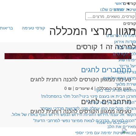
קורסים
ראשי
שיטת ימימה
המרצים שלנו
מגוון מרצי המכללה
קורסים
מגוון מרצי המכללה
קורסי טעימה
בריאות 
מרצים
תולדות הפרוגרס
סודות איראן
למרצה זה 1 קורסים
נאמני TOV
לכל הקורסים
קורס חינם!
יפתח שוע
יעל גריינר
מתחברים לחגים
נורית שכטר
מרצי קורס שליחים
טעימה ממגוון הקורסים להכנה רוחנית לחגים
שירת מלאך
מגוון מרצי המכללה | 4 שיעורים | ₪ 0
החופש הגדול כבר כאן!
חורבן הבית או בעצם פינוי בינוי?הכל תלוי בהסתכלות!
מתחברים לחגים
"הפחד- טבעי אך לא הכרחי"
הצילני מקליפת המן עמלק וזכני לקדושת מרדכי ואסתר
טעימה ממגוון הקורסים להכנה רוחנית לחגים
הקשר אל עצמי.חידוש הזוגיות חידוש הנפש חידוש הגוף באורו של אלול.
"הכנה לחירות. הדרכים לצאת ממיצר נפשי למרחבי הדעת"
לסילבוס והרשמה
מאירים את הלב
מבוא לשיטת ימימה עם מיכי יוספי
עיצוב: