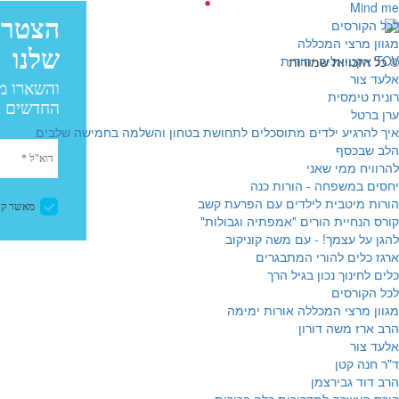
Mind me
לכל הקורסים
פיתוח:
מגוון מרצי המכללה
עיצוב: בייגל סטודיו
TOV אקטואליה יהודית
© כל הזכויות שמורות
אלעד צור
רונית טימסית
ערן ברטל
איך להרגיע ילדים מתוסכלים לתחושת בטחון והשלמה בחמישה שלבים
הלב שבכסף
להרוויח ממי שאני
יחסים במשפחה - הורות כנה
הורות מיטבית לילדים עם הפרעת קשב
קורס הנחיית הורים "אמפתיה וגבולות"
להגן על עצמך! - עם משה קוניקוב
ארגז כלים להורי המתבגרים
כלים לחינוך נכון בגיל הרך
לכל הקורסים
מגוון מרצי המכללה אורות ימימה
הרב ארז משה דורון
אלעד צור
ד"ר חנה קטן
הרב דוד גבירצמן