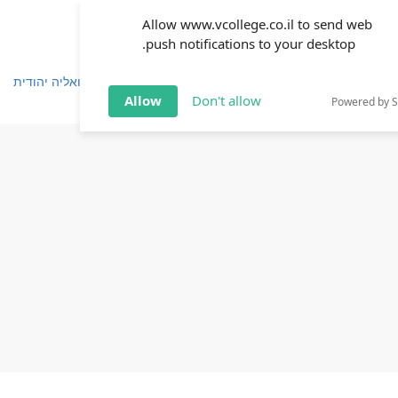
Allow www.vcollege.co.il to send web
push notifications to your desktop.
שפחה
זוגיות
חינוך
שיטת ימימה
TOV אקטואליה יהודית
Allow
Don't allow
Powered by 