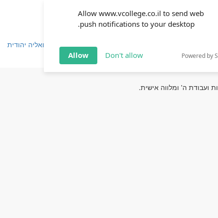
Allow www.vcollege.co.il to send web
push notifications to your desktop.
שפחה
זוגיות
חינוך
שיטת ימימה
TOV אקטואליה יהודית
Allow
Don't allow
Powered by 
 ועבודת ה' ומלווה אישית.