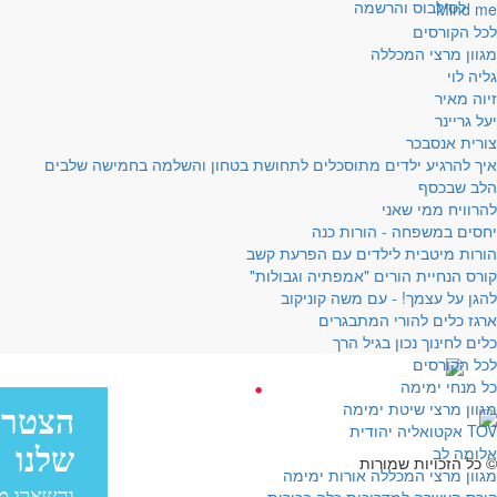
לסילבוס והרשמה
Mind me
לכל הקורסים
מגוון מרצי המכללה
גליה לוי
זיוה מאיר
יעל גריינר
צורית אנסבכר
איך להרגיע ילדים מתוסכלים לתחושת בטחון והשלמה בחמישה שלבים
הלב שבכסף
להרוויח ממי שאני
יחסים במשפחה - הורות כנה
הורות מיטבית לילדים עם הפרעת קשב
קורס הנחיית הורים "אמפתיה וגבולות"
להגן על עצמך! - עם משה קוניקוב
ארגז כלים להורי המתבגרים
כלים לחינוך נכון בגיל הרך
לכל הקורסים
עיצוב:
כל מנחי ימימה
מגוון מרצי שיטת ימימה
פיתוח:
TOV אקטואליה יהודית
עיצוב: בייגל סטודיו
אלומה לב
© כל הזכויות שמורות
מגוון מרצי המכללה אורות ימימה