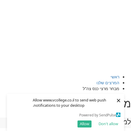
ראשי
המרצים שלנו
מבחר מרצי כנס צה"ל
×
מבחר מרצי כנס צה"ל
Allow www.vcollege.co.il to send web push
notifications to your desktop.
Powered by SendPulse
למרצה זה 0 קורסים
Allow
Don't allow