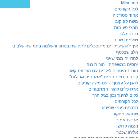
Mind me
לכל הקורסים
אהוד סטודניה
משה קוניקוב
מרצי פעימות
רותם גלסר
שולמית שריג
איך להרגיע ילדים מתוסכלים לתחושת בטחון והשלמה בחמישה שלבים
הלב שבכסף
להרוויח ממי שאני
יחסים במשפחה - הורות כנה
הורות מיטבית לילדים עם הפרעת קשב
קורס הנחיית הורים "אמפתיה וגבולות"
להגן על עצמך! - עם משה קוניקוב
ארגז כלים להורי המתבגרים
כלים לחינוך נכון בגיל הרך
לכל הקורסים
הרבנית נעמי שפירא
שמואל מינקוב
אבישג אמיר
נעמה קדוש
אליהו שכטר