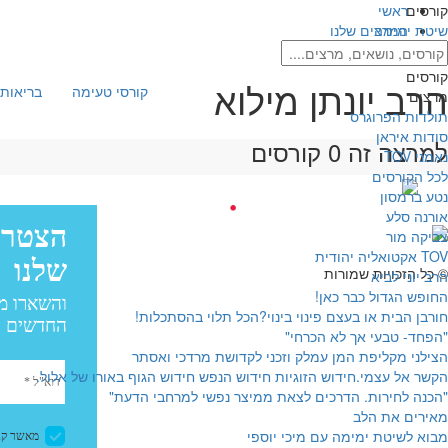
קורסים
ראשי
שיטת ימימה
המרצים שלנו
הרב יונתן מילוא
קורסים
הרב יונתן מילוא
קורסי טעימה
בריאות 
מרצים
תולדות הפרוגרס
סודות איראן
למרצה זה 0 קורסים
נאמני TOV
לכל הקורסים
נטע ברמסון
עיצוב:
אורנה סלע
פיתוח:
צביקה מור
עיצוב: בייגל סטודיו
TOV אקטואליה יהודית
© כל הזכויות שמורות
הרב יוני לביא
החופש הגדול כבר כאן!
חורבן הבית או בעצם פינוי בינוי?הכל תלוי בהסתכלות!
"הפחד- טבעי אך לא הכרחי"
הצילני מקליפת המן עמלק וזכני לקדושת מרדכי ואסתר
הקשר אל עצמי.חידוש הזוגיות חידוש הנפש חידוש הגוף באורו של אלול.
"הכנה לחירות. הדרכים לצאת ממיצר נפשי למרחבי הדעת"
מאירים את הלב
מבוא לשיטת ימימה עם מיכי יוספי