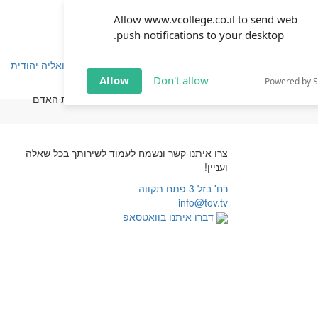
Allow www.vcollege.co.il to send web
push notifications to your desktop.
שפחה
זוגיות
חינוך
שיטת ימימה
TOV אקטואליה יהודית
Allow
Don't allow
Powered by 
יהדות במדרשות ומכללות עשרות שנים. שיעוריו נוגעים למהות האדם
צרו איתנו קשר ונשמח לעמוד לשירותך בכל שאלה
ועניין!
רח' בזל 3 פתח תקווה
info@tov.tv
דברו איתנו בוואטסאפ