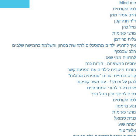
Mind me
לכל הקורסים
הרב אמיר ממן
ד"ר חנה קטן
מזל כהן
מרצי פעימות
גלית פרידמן
איך להרגיע ילדים מתוסכלים לתחושת בטחון והשלמה בחמישה שלבים
הלב שבכסף
להרוויח ממי שאני
יחסים במשפחה - הורות כנה
הורות מיטבית לילדים עם הפרעת קשב
קורס הנחיית הורים "אמפתיה וגבולות"
להגן על עצמך! - עם משה קוניקוב
ארגז כלים להורי המתבגרים
כלים לחינוך נכון בגיל הרך
לכל הקורסים
נטע ברמסון
מרצי פעימות
כנרת סמואל
יפתח שוע
אלעד צור