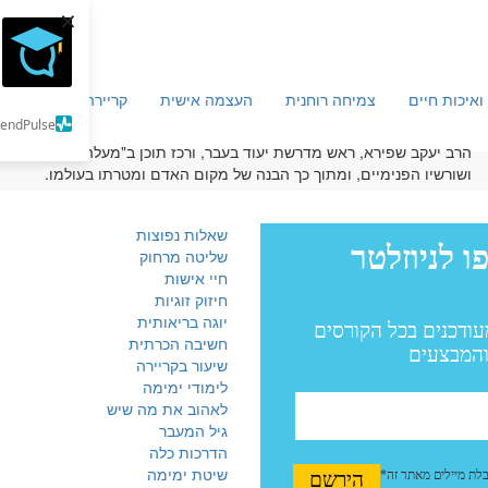
×
ואיכות חיים
צמיחה רוחנית
העצמה אישית
קריירה וכלכלה
מ
SendPulse
הרב יעקב שפירא, ראש מדרשת יעוד בעבר, ורכז תוכן ב"מעלה" הוא מרצה ל
ושורשיו הפנימיים, ומתוך כך הבנה של מקום האדם ומטרתו בעולמו.
שאלות נפוצות
שליטה מרחוק
חיי אישות
חיזוק זוגיות
יוגה בריאותית
חשיבה הכרתית
שיעור בקריירה
לימודי ימימה
לאהוב את מה שיש
גיל המעבר
הדרכות כלה
שיטת ימימה