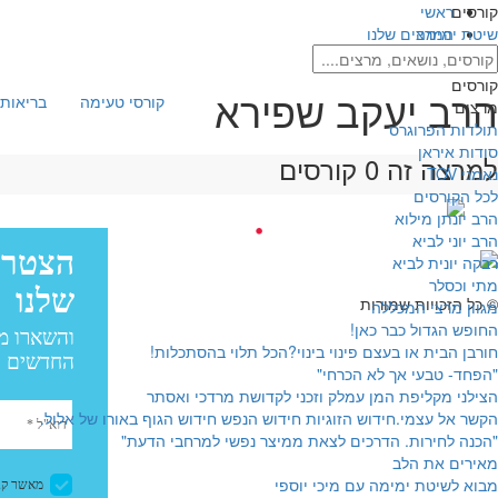
קורסים
ראשי
שיטת ימימה
המרצים שלנו
הרב יעקב שפירא
קורסים
הרב יעקב שפירא
קורסי טעימה
בריאות 
מרצים
תולדות הפרוגרס
סודות איראן
למרצה זה 0 קורסים
נאמני TOV
לכל הקורסים
הרב יונתן מילוא
עיצוב:
הרב יוני לביא
פיתוח:
רבקה יונית לביא
עיצוב: בייגל סטודיו
מתי וכסלר
© כל הזכויות שמורות
מגוון מרצי המכללה
החופש הגדול כבר כאן!
חורבן הבית או בעצם פינוי בינוי?הכל תלוי בהסתכלות!
"הפחד- טבעי אך לא הכרחי"
הצילני מקליפת המן עמלק וזכני לקדושת מרדכי ואסתר
הקשר אל עצמי.חידוש הזוגיות חידוש הנפש חידוש הגוף באורו של אלול.
"הכנה לחירות. הדרכים לצאת ממיצר נפשי למרחבי הדעת"
מאירים את הלב
מבוא לשיטת ימימה עם מיכי יוספי