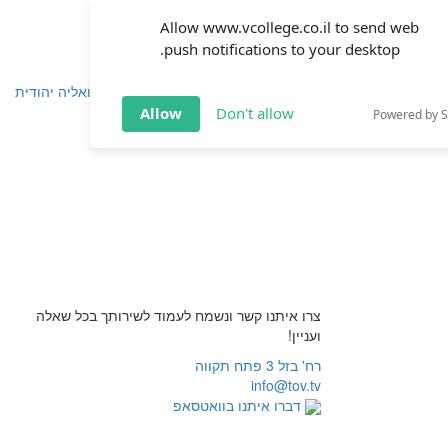
Allow www.vcollege.co.il to send web
push notifications to your desktop.
שפחה
זוגיות
חינוך
שיטת ימימה
TOV אקטואליה יהודית
Allow
Don't allow
Powered by 
צרו איתנו קשר ונשמח לעמוד לשירותך בכל שאלה
ועניין!
רח' בזל 3 פתח תקווה
info@tov.tv
דברו איתנו בוואטסאפ