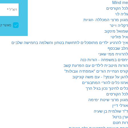
Mind me
לכל הקורסים
גליה לוי
מגוון מרצי המכללה -זוגיות
דקליה ויינר
שמואל מינקוב
איל פוליטי
איך להרגיע ילדים מתוסכלים לתחושת בטחון והשלמה בחמישה שלבים
הלב שבכסף
להרוויח ממי שאני
יחסים במשפחה - הורות כנה
הורות מיטבית לילדים עם הפרעת קשב
קורס הנחיית הורים "אמפתיה וגבולות"
להגן על עצמך! - עם משה קוניקוב
ארגז כלים להורי המתבגרים
כלים לחינוך נכון בגיל הרך
לכל הקורסים
מגוון מרצי שיטת ימימה
אורלי דיין
ד"ר שולמית בן שעיה
ערן ברטל
רות חטם