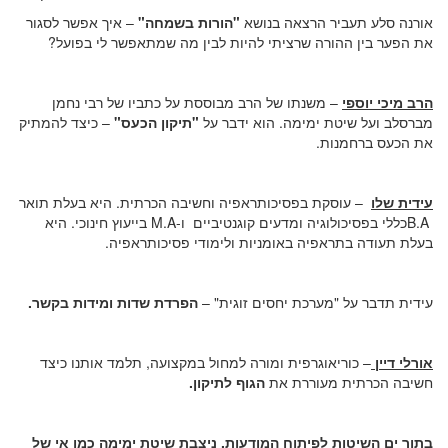
אורנה סלע תעביר הרצאה בנושא
"הורות בשמחה"
– איך אפשר לסגור
את הפער בין ההורה שרציתי להיות לבין מה שמתאפשר לי בפועל?
הרב מיכי יוספי
– משנתו של הרב מבוססת על כתביו של רבי נחמן
מברסלב ועל שיטת ימימה. הוא ידבר על
"תיקון הכעס"
– כיצד להמתיק
את הכעס ברחמנות.
עידית שלו
–
עוסקת בפסיכותראפיה וחשיבה הכרתית. היא בעלת תואר
B.A
כללי בפסיכולוגיה ומדעים קוגנטיביים ו-
M.A
בייעוץ חינוכי. היא
בעלת תעודה בתראפיה באומניות ולימודי פסיכותראפיה.
עידית תדבר על "מערכת יחסים זוגית" –
הפרדת שדות ומידות בקשר.
אורלי דיין
– כוריאוגרפית ומורה למחול במקצועה, תלמד אותנו כיצד
חשיבה הכרתית מעוררת את
הגוף לתיקון.
בתוך ים השיטות לפיתוח המודעות, ניצבת שיטת ימימה כמו אי של