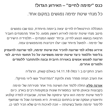
כנס "ימימה לחיים" – האירוע הגדול!
כל מנחי שיטת ימימה נפגשים במקום אחד.
המכללה הוירטואלית לחיים יצאה ביוזמה מיוחדת, כנס שבו נפגשים
מיטב מנחי שיטת ימימה לאירוע ראשון מסוגו. כל אחד מהמנחים העביר
הרצאה בנושא הנוגע לחיינו, וביחד יפגשו המנחים – תלמידיה הישירים
של ימימה - לפאנל מיוחד שבו יעלו זיכרונות מהמפגשים עמה.
אירוע נפלא למי שרוצה להכיר את שיטת ימימה, למי שרוצה להעמיק
בלימוד וללמוד כיצד שיטת ימימה משפיעה על כל תחומי החיים. למי
שרוצה לפגוש אנשים באווירה חיובית ובונה ולהתחבר ללומדים
ולמורים אחרים.
הערב התקיים ב ו' כסלו 14.11.18 באולם קשתן, הרצליה
את הערב הנחה סמדר מורג ולהקת "המדרגות" עשו ליווי מוזיקלי.
אורנה סלע
החלה ללמד את השיטה מיד אחר פטירתה של ימימה
בקבוצות ובאופן פרטני במסגרות שונות ובמקומות רבים בארץ. כיום
לימוד שיטת ימימה הוא עיקר עיסוקה של אורנה, שבעברה למדה קולנוע
ותיאטרון ועסקה שנים בתחום כבמאית. היא מאמינה שכל מי שנחשף
ללימוד ימימה ופועל בשיטתה – זוכה לאיכות חיים שלא הכיר לפני כן.