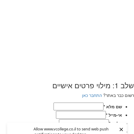
שלב 1: מילוי פרטים אישיים
רשום כבר באתר?
התחבר כאן
שם מלא
*
אי-מייל
*
טלפון
*
×
Allow www.vcollege.co.il to send web push
בחר סיסמא
*