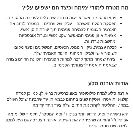
מה מטרת לימודי ימימה וכיצד הם ישפיעו עלי?
זיהוי החסימות אשר פוגעות בנו ורכישת כלים לפריצת מחסומים.
הפסקת הטלת האשמה – עלינו ועל אחרים – במטרה לנתב את
האנרגיה העצמית לצמיחה פנימית תוך יצירת חוסן נפשי.
מציאת איזון פנימי המאפשר שקט נפשי ונטרול אובססיות
ומחשבות טרדניות.
קבלה עצמית, ניקוי העומס, הכעסים, המשקעים ופינוי מקום
לשיפור אישי ולגילוי המהות והיעוד האמיתי שלך.
יצירת שמחה מתוך קרבה למהות הפנימית והכוונת החיים בצורה
שבאמת תואמת לרצונותיך הפנימיים.
אודות אורנה סלע
אורנה סלע
למדה פילוסופיה באוניברסיטת בר-אילן, כמו כן למדה
קולנוע ותיאטרון ועסקה שנים בתחום כבמאית, עד שהבינה ש"כל העולם
במה", והחליטה לקחת את החיים שלה צעד אחד קדימה.
היא נישאה ליוסף, הידוע יותר בכינויו "יוסף המספר", תלמיד של ימימה
אביטל ז"ל והוא זה שהכיר לה את השיטה. אורנה הצטרפה גם היא למכון
ולמדה שם מספר שנים.