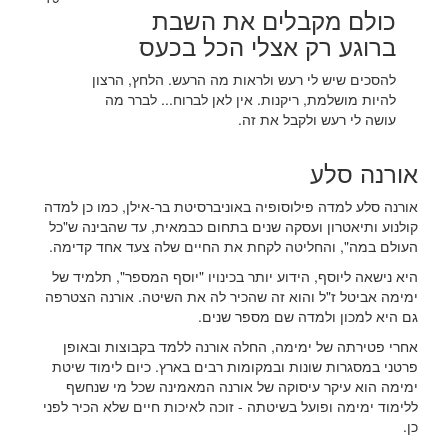
כולם מקבלים את השבת
ברוגע רק אצלי הכל בכעס
להסכים שיש לי רעש ולראות מה הרעש. הלחץ, הרצון
להיות מושלמת, ריקנות. אין לאן לברוח... לברר מה
עושה לי רעש ולקבל את זה.
אורנה סלע
אורנה סלע למדה פילוסופיה באוניברסיטת בר-אילן, כמו כן למדה
קולנוע ותיאטרון ועסקה שנים בתחום כבמאית, עד שהבינה ש"כל
העולם במה", והחליטה לקחת את החיים שלה צעד אחד קדימה.
היא נישאה ליוסף, הידוע יותר בכינויו "יוסף המספר", תלמיד של
ימימה אביטל ז"ל והוא זה שהכיר לה את השיטה. אורנה הצטרפה
גם היא למכון ולמדה שם מספר שנים.
אחרי פטירתה של ימימה, החלה אורנה ללמד בקבוצות ובאופן
פרטני במסגרות שונות ובמקומות רבים בארץ. כיום לימוד שיטת
ימימה הוא עיקר עיסוקה של אורנה המאמינה שכל מי שנחשף
ללימוד ימימה ופועל בשיטתה - זוכה לאיכות חיים שלא הכיר לפני
כן.