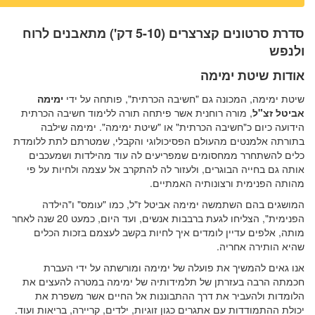
סדרת סרטונים קצרצרים (5-10 דק') מתאבנים לרוח
ולנפש
אודות שיטת ימימה
שיטת ימימה, המכונה גם "חשיבה הכרתית", פותחה על ידי
ימימה
אביטל זצ"ל
, מורה רוחנית אשר פיתחה תורה ללימוד חשיבה הכרתית
הידועה כיום כ"חשיבה הכרתית" או "שיטת ימימה". ימימה שילבה
בתורתה אלמנטים מהעולם הפסיכולוגי והקבלי, שמטרתם לתת ללומדת
כלים להשתחרר ממחסומים שמפריעים לה עוד מהילדות ושמעכבים
אותה גם בחייה הבוגרים, ולעזור לה להתקרב אל עצמה ולחיות על פי
מהותה הפנימית ורצונותיה האמתיים.
המושגים בהם השתמשה ימימה אביטל ז"ל, כמו "עומס" ו"הילדה
הפנימית", הצליחו לגעת ברבבות אנשים, ועד היום, כמעט 20 שנה לאחר
מותה, אלפים עדיין לומדים איך לחיות בקשב לעצמם בזכות הכלים
שהיא הותירה אחריה.
אנו גאים להמשיך את פועלה של ימימה ומורשתה על ידי העברת
חכמתה הרבה בעזרתן של תלמידותיה של ימימה במטרה להעצים את
הלומדות ולהעביר את דרך ההתבוננות אל החיים אשר משפרת את
יכולת ההתמודדות עם אתגרים כגון זוגיות, ילדים, קריירה, בריאות ועוד.