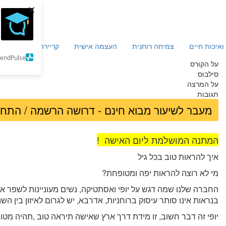
×
ואיכות חיים
צמיחה רוחנית
העצמה אישית
קריירה וכלכלה
מ
SendPulse
על הקורס
סילבוס
על המרצה
תגובות
מעבר לשיעור מבוא חינם - דרושה הרשמה / התח
המתנה המושלמת ליום האישה !
איך להראות טוב בכל גיל
מי לא רוצה להראות יפה ומטופחת?
החברה שלנו שמה דגש על יופי ואסתטיקה, נשים מעוניינות לשפר את 
בנראות אינו סותר עיסוק ברוחניות, אדרבא, יש לגרום לאיזון בין השני
יופי זה דבר חשוב, זו מידת דרך ארץ שאישה תיראה טוב ,תהיה מטופ