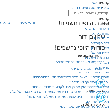
קורסים
ראשי
שיטת ימימה
בריאות ואיכות חיים
סודות היופי נחשפים!
קורסים
סודות היופי נחשפים!
קורסי טעימה
בריאות 
מרצים
תולדות הפרוגרס
סודות איראן
שרון בן דור
נאמני TOV
לכל הקורסים
סודות היופי נחשפים!
גלית פרידמן
כנרת סמואל
₪70
במקום 99
הרב ארז משה דורון
לרכישה מאובטחת במחיר מבצע
דקליה ויינר
נורית שכטר
הוספה למועדפים שלי
החופש הגדול כבר כאן!
חורבן הבית או בעצם פינוי בינוי?הכל תלוי בהסתכלות!
"הפחד- טבעי אך לא הכרחי"
הצילני מקליפת המן עמלק וזכני לקדושת מרדכי ואסתר
לצפייה זוגית
הקשר אל עצמי.חידוש הזוגיות חידוש הנפש חידוש הגוף באורו של אלול.
"הכנה לחירות. הדרכים לצאת ממיצר נפשי למרחבי הדעת"
מאירים את הלב
כל שיעור כ-20 דק'
מבוא לשיטת ימימה עם מיכי יוספי