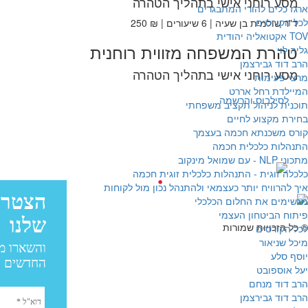
מסע רוחני אישי בתהליך הטהרה
ארגז כלים להורי המתבגרים
לכל הקורסים
ד"ר שולמית בן שעיה | 6 שיעורים | ₪ 250
TOV אקטואליה יהודית
טהרת המשפחה מזווית רוחנית
גליה לוי
הרב דוד גבירצמן
מסע רוחני אישי בתהליך הטהרה
מרצי פעימות
המיילדת רחל אררט
לסילבוס והרשמה
תוכנית לניהול תקציב משפחתי
בחירת מקצוע לחיים
קורס משכנתא חכמה בעצמך
התנהלות כלכלית חכמה
מתכוני NLP - עם שמואל מינקוב
כלכלה זוגית - התנהלות כלכלית זוגית חכמה
עיצוב:
איך להרוויח יותר כעצמאי ולהתנהל נכון מול לקוחות
פיתוח:
מגשימים את החלום הכלכלי
עיצוב: בייגל סטודיו
פיתוח הביטחון העצמי
© כל הזכויות שמורות
לכל הקורסים
מיכל שניאור
יוסף סלע
יעל אוספובט
הרב דוד מנחם
הרב דוד גבירצמן