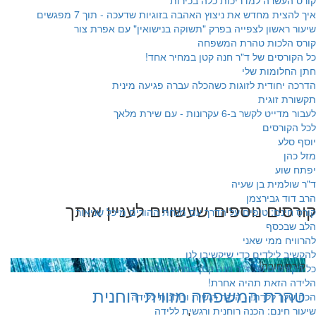
קורס העשרה למדריכות כלה בכירות
איך להצית מחדש את ניצוץ האהבה בזוגיות שדעכה - תוך 7 מפגשים
שיעור ראשון לצפייה בפרק "תשוקה בנישואין" עם אפרת צור
קורס הלכות טהרת המשפחה
כל הקורסים של ד"ר חנה קטן במחיר אחד!
חתן החלומות שלי
הדרכה יחודית לזוגות כשהכלה עברה פגיעה מינית
תקשורת זוגית
לעבור מדייט לקשר ב-6 עקרונות - עם שירת מלאך
לכל הקורסים
יוסף סלע
מזל כהן
יפתח שוע
ד"ר שולמית בן שעיה
הרב דוד גבירצמן
קורסים נוספים שעשויים לעניין אותך
קורס חינם: טיפים על הדרך עם מנחת ההורים מיכל שניאור
הלב שבכסף
להרוויח ממי שאני
להקשיב לילדים כדי שיקשיבו לנו
קורס חובה!
כל הקורסים של ד"ר חנה קטן במחיר אחד!
הלידה הזאת תהיה אחרת!
טהרת המשפחה מזווית רוחנית
הכח שלך ללדת! - הכנה רגשית ורוחנית ללידה
שיעור חינם: הכנה רוחנית ורגשית ללידה