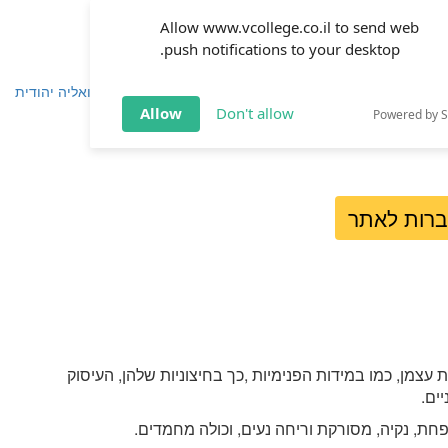
Allow www.vcollege.co.il to send web
push notifications to your desktop.
שפחה
זוגיות
חינוך
שיטת ימימה
TOV אקטואליה יהודית
Allow
Don't allow
Powered by 
ברות לאתר
עצמן, כמו במידות הפנימיות ,כך בחיצוניות שלהן, העיסוק
ים.
חת, נקיה, מסורקת וריחה נעים, וכולה מחמדים.