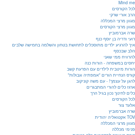
Mind me
לכל הקורסים
הרב אורי שרקי
מגוון מרצי המכללה
מגוון מרצי הקורסים
שרה אברמוביץ
רועי ודריה בן יוסף כנף
איך להרגיע ילדים מתוסכלים לתחושת בטחון והשלמה בחמישה שלבים
הלב שבכסף
להרוויח ממי שאני
יחסים במשפחה - הורות כנה
הורות מיטבית לילדים עם הפרעת קשב
קורס הנחיית הורים "אמפתיה וגבולות"
להגן על עצמך! - עם משה קוניקוב
ארגז כלים להורי המתבגרים
כלים לחינוך נכון בגיל הרך
לכל הקורסים
אלעד צור
שרה אברמוביץ
TOV אקטואליה יהודית
מגוון מרצי המכללה
פנימי מכללה