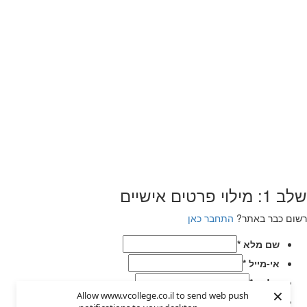
שלב 1: מילוי פרטים אישיים
רשום כבר באתר?
התחבר כאן
שם מלא
*
אי-מייל
*
טלפון
*
×
Allow www.vcollege.co.il to send web push
בחר סיסמא
*