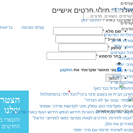
קורסים
שלב 1: מילוי פרטים אישיים
שיטת ימימה
רשום כבר באתר?
התחבר כאן
קורסים
קורסי טעימה
בריאות 
מרצים
שם מלא
*
תולדות הפרוגרס
אי-מייל
*
סודות איראן
נאמני TOV
טלפון
*
לכל הקורסים
בחר סיסמא
*
המכללה
👁
מיכי יוספי
אני מאשר שקראתי את
התקנון
נורית שכטר
הרב רן שריד
שולמית שריג
החופש הגדול כבר כאן!
עיצוב:
חורבן הבית או בעצם פינוי בינוי?הכל תלוי בהסתכלות!
פיתוח:
"הפחד- טבעי אך לא הכרחי"
עיצוב: בייגל סטודיו
הצילני מקליפת המן עמלק וזכני לקדושת מרדכי ואסתר
© כל הזכויות שמורות
הקשר אל עצמי.חידוש הזוגיות חידוש הנפש חידוש הגוף באורו של אלול.
"הכנה לחירות. הדרכים לצאת ממיצר נפשי למרחבי הדעת"
מאירים את הלב
מבוא לשיטת ימימה עם מיכי יוספי