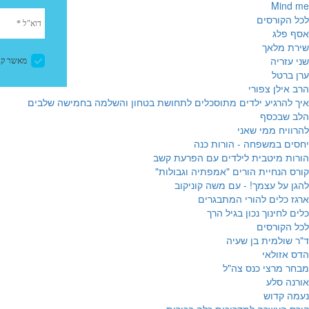
Mind me
לכל הקורסים
אסף פלג
שירת מלאך
שני עזריה
ערן ברטל
הרב אילן צפורי
איך להרגיע ילדים מתוסכלים לתחושת בטחון והשלמה בחמישה שלבים
הלב שבכסף
להרוויח ממי שאני
יחסים במשפחה - הורות כנה
הורות מיטבית לילדים עם הפרעת קשב
קורס הנחיית הורים "אמפתיה וגבולות"
להגן על עצמך! - עם משה קוניקוב
ארגז כלים להורי המתבגרים
כלים לחינוך נכון בגיל הרך
לכל הקורסים
ד"ר שולמית בן שעיה
הדס אזולאי
מבחר מרצי כנס צה"ל
אורנה סלע
נעמה קדוש