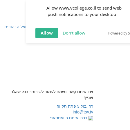
Allow www.vcollege.co.il to send web
push notifications to your desktop.
שפחה
זוגיות
חינוך
שיטת ימימה
TOV אקטואליה יהודית
Allow
Don't allow
Powered by 
צרו איתנו קשר ונשמח לעמוד לשירותך בכל שאלה
ועניין!
רח' בזל 3 פתח תקווה
info@tov.tv
דברו איתנו בוואטסאפ