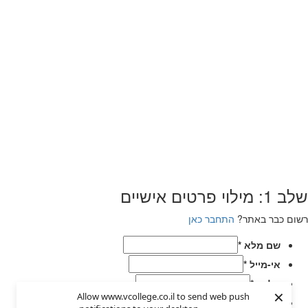
שלב 1: מילוי פרטים אישיים
רשום כבר באתר?
התחבר כאן
שם מלא
*
אי-מייל
*
טלפון
*
×
Allow www.vcollege.co.il to send web push
בחר סיסמא
*