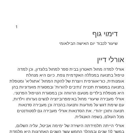
1
דימוי גוף
שיעור לכבוד יום האישה הבילאומי
אורלי דיין
אורלי למדה מחול תאטרון בבית ספר למחול בלונדון, וכן למדה
טיפול בתנועה במכללה האקדמית צפת. כיום היא מנהלת
אומנותית, כוריאוגרפית ויוצרת של להקת המחול 'אתגליא' ומטפלת
בתנועה במסגרת תכנית 'נתיבים להורות' ובמסגרת מועדוניות בהן
היא מטפלת בילדים מטעם הרווחה וכן במסגרת הטיפול הפרטני.
אורלי מעבירה שיעורי מחול באימפרוביזציה לנשים נערותו וילדות,
עם שימת דגש על מודעות ותנועה בהכרה וכן מעבירה סדנאות
תנועה ותוכן יהודי. את הסדנאות אורלי מעבירה גם לסטודנטים
מכל העולם, בשפה האנגלית.
אורלי הייתה תלמידתה הישירה של ימימה אביטל, עליה השלום,
במשך 10 שנים ובמהלך החמש עשר השנים האחרונות היא מלמדת