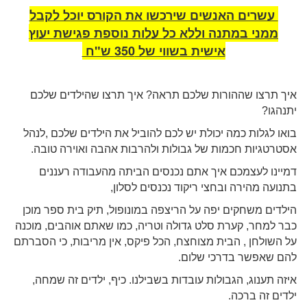
עשרים האנשים שירכשו
את הקורס יוכל לקבל
ממני
במתנה וללא כל עלות
נוספת פגישת יעוץ
אישית בשווי של 350 ש"ח
איך תרצו שההורות שלכם תראה? איך תרצו שהילדים שלכם
יתנהגו?
בואו לגלות כמה יכולת יש לכם להוביל את הילדים שלכם ,לנהל
אסטרטגיות חכמות של גבולות ולהרבות אהבה ואוירה טובה.
דמיינו לעצמכם איך אתם נכנסים הביתה מהעבודה רעננים
בתנועה מהירה ובחצי ריקוד נכנסים לסלון,
הילדים משחקים יפה על הריצפה במונופול, תיק בית ספר מוכן
כבר למחר, קערת סלט גדולה וטריה, כמו שאתם אוהבים, מוכנה
על השולחן , הבית מצוחצח, הכל פיקס, אין מריבות, כי הסברתם
להם שאפשר בדרכי שלום.
איזה תענוג, הגבולות עובדות בשבילנו. כיף, ילדים זה שמחה,
ילדים זה ברכה.