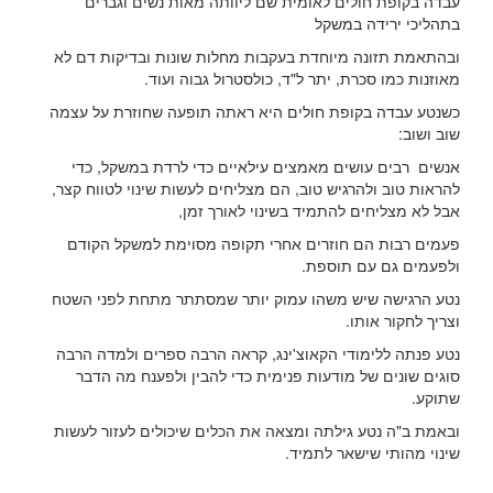
עבדה בקופת חולים לאומית שם ליוותה מאות נשים וגברים
בתהליכי ירידה במשקל
ובהתאמת תזונה מיוחדת בעקבות מחלות שונות ובדיקות דם לא
מאוזנות כמו סכרת, יתר ל"ד, כולסטרול גבוה ועוד.
כשנטע עבדה בקופת חולים היא ראתה תופעה שחוזרת על עצמה
שוב ושוב:
אנשים רבים עושים מאמצים עילאיים כדי לרדת במשקל, כדי
להראות טוב ולהרגיש טוב, הם מצליחים לעשות שינוי לטווח קצר,
אבל לא מצליחים להתמיד בשינוי לאורך זמן,
פעמים רבות הם חוזרים אחרי תקופה מסוימת למשקל הקודם
ולפעמים גם עם תוספת.
נטע הרגישה שיש משהו עמוק יותר שמסתתר מתחת לפני השטח
וצריך לחקור אותו.
נטע פנתה ללימודי הקאוצ'ינג, קראה הרבה ספרים ולמדה הרבה
סוגים שונים של מודעות פנימית כדי להבין ולפענח מה הדבר
שתוקע.
ובאמת ב"ה נטע גילתה ומצאה את הכלים שיכולים לעזור לעשות
שינוי מהותי שישאר לתמיד.