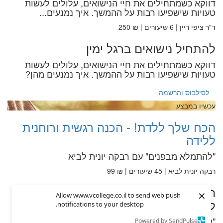
דווקא כשמתחילים את חיי הנישואים, עלולים לעשות
טעויות שישפיעו רבות על ההמשך. איך נמנעים...
ד"ר ציפי ריין | 6 שיעורים | ₪ 250
להתחיל נישואים ברגל ימין
דווקא כשמתחילים את חיי הנישואים, עלולים לעשות
טעויות שישפיעו רבות על ההמשך. איך נמנעים מהן?
לסילבוס והרשמה
עכשיו במבצע
הכח שלך ללדת! - הכנה רגשית ורוחנית
ללידה
"להתמלא מבפנים" עם רבקה יונית לביא
רבקה יונית לביא | 45 שיעורים | ₪ 99
הכח שלך ללדת! - הכנה רגשית ורוחנית
×
Allow www.vcollege.co.il to send web push
ללידה
notifications to your desktop.
"להתמלא מבפנים" עם רבקה יונית לביא
Powered by SendPulse