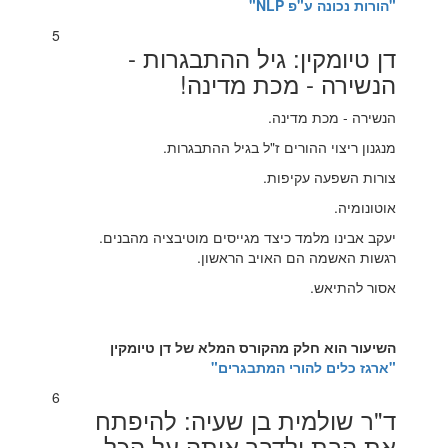
"הורות נכונה ע"פ NLP"
5
דן טיומקין: גיל ההתבגרות -
הנשירה - מכת מדינה!
הנשירה - מכת מדינה.
מנגנון ריצוי ההורים ז"ל בגיל ההתבגרות.
צורות השפעה עקיפות.
אוטונומיה.
יעקב אבינו מלמד כיצד מגייסים מוטיבציה מהבנים.
רגשות האשמה הם האויב הראשון.
אסור להתיאש.
השיעור הוא חלק מהקורס המלא של דן טיומקין
"
ארגז כלים להורי המתבגרים"
6
ד"ר שולמית בן שעיה: להיפתח
את הבת ולדבר איתה על הכל