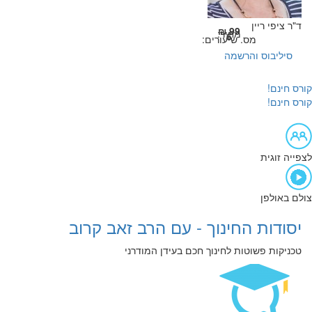
ד"ר ציפי ריין
99 ₪
מחיר:
6
מס. שיעורים:
סיליבוס והרשמה
קורס חינם!
קורס חינם!
לצפייה זוגית
צולם באולפן
יסודות החינוך - עם הרב זאב קרוב
טכניקות פשוטות לחינוך חכם בעידן המודרני