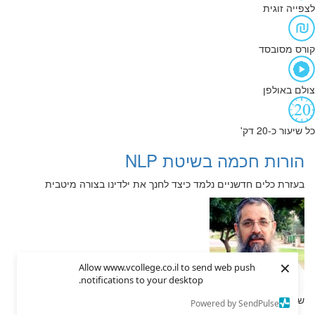
לצפייה זוגית
קורס מסובסד
צולם באולפן
כל שיעור כ-20 דק'
הורות חכמה בשיטת NLP
בעזרת כלים חדשניים נלמד כיצד לחנך את ילדינו בצורה מיטבית
×
Allow www.vcollege.co.il to send web push
notifications to your desktop.
שמואל מינקוב
Powered by SendPulse
99 ₪
מחיר:
6
מס. שיעורים: