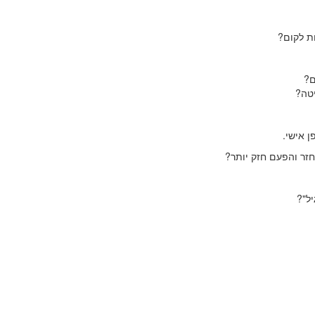
חת לקום?
ים?
יטה?
 אישי.
חזר והפעם חזק יותר?
ל"?