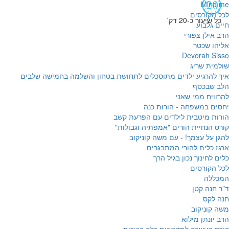
Mind me
לכל הקורסים
כל שיעור כ-20 דק'
חיים גלבוע
הרב אילן צפורי
אליהו שכטר
Devorah Sisso
שולמית שריג
איך להרגיע ילדים מתוסכלים לתחושת בטחון והשלמה בחמישה שלבים
הלב שבכסף
להרוויח ממי שאני
יחסים במשפחה - הורות כנה
הורות מיטבית לילדים עם הפרעת קשב
קורס הנחיית הורים "אמפתיה וגבולות"
להגן על עצמך! - עם משה קוניקוב
ארגז כלים להורי המתבגרים
כלים לחינוך נכון בגיל הרך
לכל הקורסים
המכללה
ד"ר חנה קטן
חנה לקס
משה קוניקוב
הרב יונתן מילוא