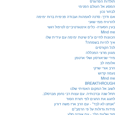
תולדות הפרוגרס
המסע אל העולם הפנימי
לבחור נכון
אם ודרך- סדנה לאמהות ועבודה פנימית ברוח ימימה
להרוויח ממי שאני
בעין הסערה- כלים אינטגרטיביים לטיפול רגשי
Mind me
הכוונות לחיים ע"פ שיטת ימימה עם עידית שלו
איך להיות בשמחה?
לכל הקורסים
מגוון מרצי המכללה
מירי שניאורסון ושלי ארטמן
אלומה לב
הרב אורי שרקי
נעמה קדוש
Mind me
BREAKTHROUGH
לשוב אל המקום האמיתי שלנו
תחל שנה וברכותיה. עם עצות רבי נחמן מברסלב.
לחגוג את החגים לפי תורת הסוד
"אנחנו לא לבד" - עם הרב ארז משה דורון
מידות גדולות על פי הרמב"ם
סוד שלוות הלב - עם אורנה סלע