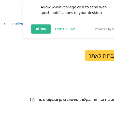
Allow www.vcollege.co.il to send web
push notifications to your desktop.
שפחה
זוגיות
חינוך
שיטת ימימה
TOV אקטואליה יהודית
Allow
Don't allow
Powered by 
ברות לאתר
טבעית ובריאה, בקלות ופשטות בזמן ובמקום שנוח לך!