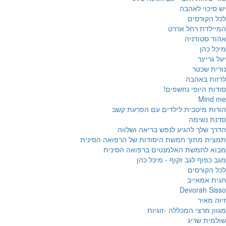
יש סיכוי לאהבה
לכל הקורסים
המיילדת רחל אררט
אהוד סטודניה
מיכל כהן
יעל גריינר
נורית שכטר
לרזות באהבה
סודות היופי נחשפים!
Mind me
הורות מיטבית לילדים עם הפרעת קשב
סדנת נשימה
הדרך שלך להגיע לנפש בריאה ושלווה
תמצית מתוך חמשת היסודות של הרפואה הסינית
מבוא לחמשת האלמנטים ברפואה הסינית
מגב כפוף לגב זקוף - מיכל כהן
לכל הקורסים
חגית אמאייב
Devorah Sisso
זיוה מאיר
מגוון מרצי המכללה -זוגיות
שולמית שריג