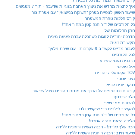
קורס העשרה למדריכות כלה בכירות
איך להצית מחדש את ניצוץ האהבה בזוגיות שדעכה - תוך 7 מפגשים
שיעור ראשון לצפייה בפרק "תשוקה בנישואין" עם אפרת צור
קורס הלכות טהרת המשפחה
כל הקורסים של ד"ר חנה קטן במחיר אחד!
חתן החלומות שלי
הדרכה יחודית לזוגות כשהכלה עברה פגיעה מינית
תקשורת זוגית
לעבור מדייט לקשר ב-6 עקרונות - עם שירת מלאך
לכל הקורסים
הרבנית נעמי שפירא
איל פוליטי
TOV אקטואליה יהודית
מיכי יוספי
רבקה יונית לביא
קורס חינם: טיפים על הדרך עם מנחת ההורים מיכל שניאור
הלב שבכסף
להרוויח ממי שאני
להקשיב לילדים כדי שיקשיבו לנו
כל הקורסים של ד"ר חנה קטן במחיר אחד!
הלידה הזאת תהיה אחרת!
הכח שלך ללדת! - הכנה רגשית ורוחנית ללידה
שיעור חינם: הכנה רוחנית ורגשית ללידה