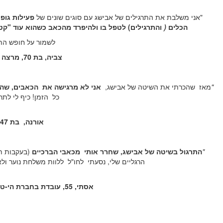
"אני משלבת את התרגילים של אבישג עם סוגים שונים של
פעילות גופ
הכלים
(
והתרגילים) לטפל בו ולהיפרד מהכאב כשהוא עוד "קט
לשמור על חופש הת
צביה, בת 70, מרצה וחוקרת, קרית טבעון
"
מאז
שהכרתי את השיטה של אבישג,
אני לא מרגישה את
הכאבים, שהפר
כל
הזמן!
כיף לי לתר
אורנה,
בת 47, גננת, יקנעם.
"
התרגול בשיטה של אבישג, שחרר אותי
מכאבי הברכיים
(בעקבות ת
הרגליים שלי, נסעתי
לחו"ל
ללוות משלחת נוער ולא
אסתי, 55, עובדת בחברת הי-טק, אחרי תאונת סקי,