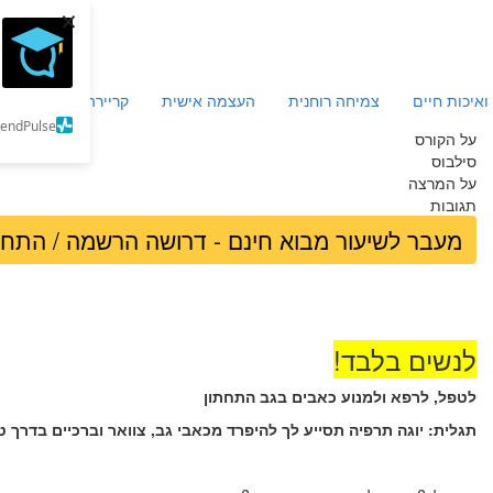
×
ואיכות חיים
צמיחה רוחנית
העצמה אישית
קריירה וכלכלה
מ
SendPulse
על הקורס
סילבוס
על המרצה
תגובות
מעבר לשיעור מבוא חינם - דרושה הרשמה / התח
לנשים בלבד!
לטפל, לרפא ולמנוע כאבים בגב התחתון
תגלית: יוגה תרפיה תסייע לך להיפרד מכאבי גב, צוואר וברכיים בדרך 