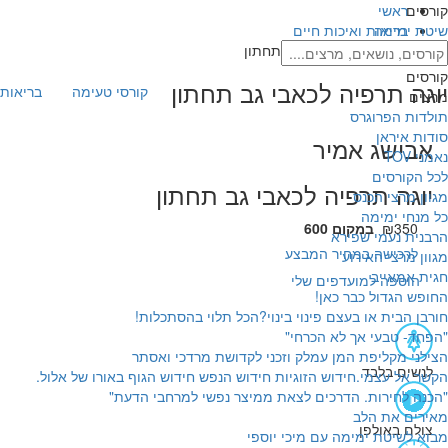
קורסים
ראשי
שיטת ימימה
בריאות ואיכות חיים
יוגה תרפיה לכאבי גב תחתון
קורסים
יוגה תרפיה לכאבי גב תחתון
קורסי טעימה
בריאות 
מרצים
תולדות הפרוגרס
סודות איראן
אבישג אמיר
נאמני TOV
לכל הקורסים
יוגה תרפיה לכאבי גב תחתון
מגוון מרצי הכנס
כל מנחי ימימה
₪350
במקום 600
הרבנית נעמי שפירא
לרכישה במחיר המבצע
מגוון מרצי האירוע
חגית אמאייב
הוספה למועדפים שלי
החופש הגדול כבר כאן!
חורבן הבית או בעצם פינוי בינוי?הכל תלוי בהסתכלות!
"הפחד- טבעי אך לא הכרחי"
הצילני מקליפת המן עמלק וזכני לקדושת מרדכי ואסתר
לנשים בלבד
הקשר אל עצמי.חידוש הזוגיות חידוש הנפש חידוש הגוף באורו של אלול.
"הכנה לחירות. הדרכים לצאת ממיצר נפשי למרחבי הדעת"
מאירים את הלב
צולם באולפן
מבוא לשיטת ימימה עם מיכי יוספי