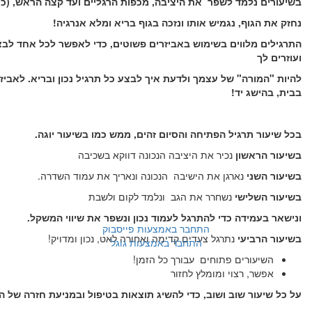
בשיעורים נלמד לשפר את היציבה, מכפות הרגליים ועד קצה הראש, (כ
נחזק את הגוף, נגמיש אותו ונזכה בגוף בריא ומלא אנרגיה!
התרגילים מלווים בשימוש באביזרים פשוטים, כדי לאפשר לכל אחד לבצע 
ועוזרים לך
להיות "המורה" של עצמך ולדעת איך לבצע כל תרגיל נכון ובריא. לאביזר
בבית, בהישג יד!
בכל שיעור תרגיל הפתיחה והסיום זהים, ממש כמו בשיעור יוגה.
בשיעור הראשון
נכיר את היציבה הנכונה דווקא בשכיבה
בשיעור השני
נארגן את הישיבה הנכונה ונאריך את עמוד השדרה.
בשיעור השלישי
נשחרר את הגב ונלמד לקום ולשבת
ונישאר בעמידה כדי להתרגל לעמוד נכון ונשפר את שיווי המשקל.
התחבר באמצעות פייסבוק
בשיעור הרביעי
נתרגל צעדים קדימה ואחורה לאט, נכון ומדויק!
התחבר באמצעות גוגל
השיעורים פתוחים עבורך כל הזמן!
אפשר, רצוי ומומלץ לחזור
על כל שיעור שוב ושוב, כדי להשיג תוצאות בטיפול ובמניעת חזרה של ה