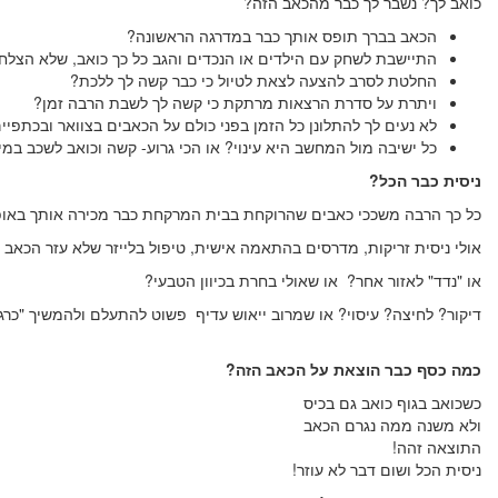
כואב לך? נשבר לך כבר מהכאב הזה?
הכאב בברך תופס אותך כבר במדרגה הראשונה?
התיישבת לשחק עם הילדים או הנכדים והגב כל כך כואב, שלא הצל
החלטת לסרב להצעה לצאת לטיול כי כבר קשה לך ללכת?
ויתרת על סדרת הרצאות מרתקת כי קשה לך לשבת הרבה זמן?
לא נעים לך להתלונן כל הזמן בפני כולם על הכאבים בצוואר ובכתפי
כל ישיבה מול המחשב היא עינוי? או הכי גרוע- קשה וכואב לשכב במ
ניסית כבר הכל?
כל כך הרבה משככי כאבים שהרוקחת בבית המרקחת כבר מכירה אותך באופן
אולי ניסית זריקות, מדרסים בהתאמה אישית, טיפול בלייזר שלא עזר הכאב 
או "נדד" לאזור אחר? או שאולי בחרת בכיוון הטבעי?
דיקור? לחיצה? עיסוי?
או שמרוב ייאוש עדיף
פשוט להתעלם ולהמשיך "כרגי
כמה כסף כבר הוצאת על הכאב הזה?
כשכואב בגוף כואב גם בכיס
ולא משנה ממה נגרם
הכאב
התוצאה זהה!
ניסית הכל ושום דבר לא עוזר!