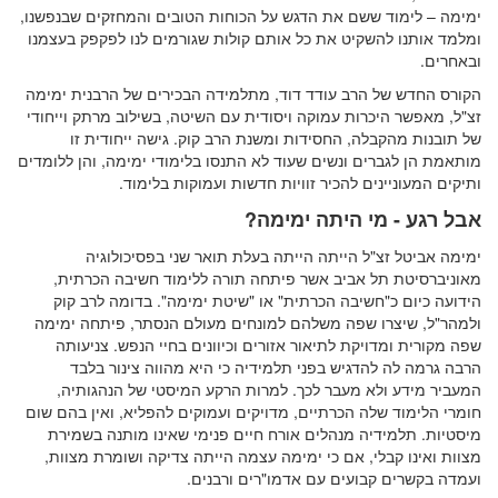
ימימה – לימוד ששם את הדגש על הכוחות הטובים והמחזקים שבנפשנו,
ומלמד אותנו להשקיט את כל אותם קולות שגורמים לנו לפקפק בעצמנו
ובאחרים.
הקורס החדש של הרב עודד דוד, מתלמידה הבכירים של הרבנית ימימה
זצ"ל, מאפשר היכרות עמוקה ויסודית עם השיטה, בשילוב מרתק וייחודי
של תובנות מהקבלה, החסידות ומשנת הרב קוק. גישה ייחודית זו
מותאמת הן לגברים ונשים שעוד לא התנסו בלימודי ימימה, והן ללומדים
ותיקים המעוניינים להכיר זוויות חדשות ועמוקות בלימוד.
אבל רגע - מי היתה ימימה?
ימימה אביטל זצ"ל הייתה הייתה בעלת תואר שני בפסיכולוגיה
מאוניברסיטת תל אביב אשר פיתחה תורה ללימוד חשיבה הכרתית,
הידועה כיום כ"חשיבה הכרתית" או "שיטת ימימה". בדומה לרב קוק
ולמהר"ל, שיצרו שפה משלהם למונחים מעולם הנסתר, פיתחה ימימה
שפה מקורית ומדויקת לתיאור אזורים וכיוונים בחיי הנפש. צניעותה
הרבה גרמה לה להדגיש בפני תלמידיה כי היא מהווה צינור בלבד
המעביר מידע ולא מעבר לכך. למרות הרקע המיסטי של הנהגותיה,
חומרי הלימוד שלה הכרתיים, מדויקים ועמוקים להפליא, ואין בהם שום
מיסטיות. תלמידיה מנהלים אורח חיים פנימי שאינו מותנה בשמירת
מצוות ואינו קבלי, אם כי ימימה עצמה הייתה צדיקה ושומרת מצוות,
ועמדה בקשרים קבועים עם אדמו"רים ורבנים.