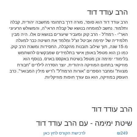
הרב עודד דוד
הרב עודד דוד הוא סופר, מורה דרך בתחומי מחשבה יהודית, קבלה
ותלמוד. נחשב למומחה בנושא של קבלת הראי"ה, והמשולש הרעיוני
האר"י - רמח"ל - הרב קוק ומעביר שיעורים בנושאים אלו. היה מבין
תלמידיה של ימימה אביטל זצ"ל ומלמד את השיטה כבר למעלה
מ-15 שנה, תוך שילוב תובנות מהקבלה, החסידות ומשנת הרב קוק.
כמו כן הוא מטפל באופן אישי בתלמידים שמבקשים להשתמש
בלימודי ימימה וכן מטפל בשיטת באקסס בארס. בנוסף הוא
מוזיקאי בתחום המוזיקה היהודית, יוצר הסדרה לילדים "חבורת
מצוות" ומחבר הספרים "אורות הרמח"ל" ו"ריש מילין המבואר". כרב
העוסק במוזיקה, הוא גם עורך חופות מוזיקליות.
הרב עודד דוד
שיטת ימימה - עם הרב עודד דוד
₪249
לרכישת הקורס לחץ כאן