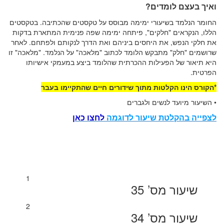
ואיך בעצם לומדים?
החומר הנלמד בשיעורי ימימה מבוסס על טקסטים שהכתיבה. בטקסטים
הללו, הנקראים "חלקים", פיתחה ימימה שפה פנימית המתארת בדקות
את חלקי הנפש, את היחסים ביניהם ואת הדרך לנקותם ולפתחם. לאחר
שרושמים "חלק" מתבקש הלומד לכתוב "מלאכה" על הנלמד. "מלאכה" זו
היא תיאור של הפעילות ההכרתית שהלומד ביצע במעמקי אישיותו
הפרטית.
*הקורס הינו הקלטות מתוך שידורים חיים שהתקיימו בעבר
• השיעור מיועד לנשים ולגברים
לצפייה בהקלטת שיעור לדוגמה
לחצו כאן
1
שיעור מס’ 35
2
שיעור מס’ 34