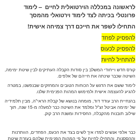
לראשונה במכללה הוירטואלית לחיים – לימוד
פרונטלי בכיתה לצד לימוד וירטואלי מהמסך
התחילו לשפר את חייכם דרך צמיחה אישית!
להפסיק לפחד
להפסיק לכעוס
להתחיל לחיות
קורס חדש וייחודי המשלב בין סודות הקבלה העתיקים לבין שיטת ימימה,
השיטה שכבר שינתה את חייהם של אלפים.
לימוד ששם את הדגש על הכוחות הטובים והמחזקים שבנפשנו, במטרה
להגיע להעצמה אישית ולמימוש המהות הפנימית שלנו.
בהנחיית הרב עודד דוד, מומחה בנושא של קבלת הראי"ה, מבין תלמידיה
של ימימה אביטל זצ"ל ומלמד את השיטה כבר למעלה מ-15 שנה, תוך
שילוב תובנות מהקבלה, החסידות ומשנת הרב קוק.
כבר אלפי אנשים למדו איך לשים בצד את הכעס, הפחדים, הוותרנות
וההססנות, והתחילו לחיות על פי המהות הפנימית שלהם בעזרת שיטת