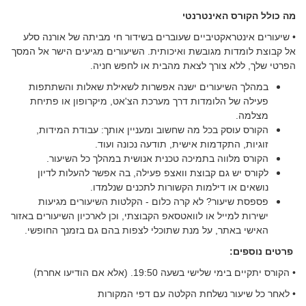
מה כולל הקורס האינטרנטי
• שיעורים אינטראקטיביים שעוברים בשידור חי מביתה של אורנה סלע
אל קבוצת לומדות מגובשת ואיכותית. השיעורים מגיעים הישר אל המסך
הפרטי שלך, ללא צורך לצאת מהבית או לחפש חניה.
במהלך השיעורים ישנה אפשרות לשאילת שאלות והשתתפות
פעילה של הלומדות דרך מערכת הצ'אט, מיקרופון או פתיחת
מצלמה.
הקורס עוסק בכל מה שחשוב ומעניין אותך: עבודת המידות,
זוגיות, התקדמות אישית, תודעה נכונה ועוד.
הקורס מלווה בתמיכה טכנית אנושית במהלך כל השיעור.
לקורס יש גם קבוצת וואצפ פעילה, בה אפשר להעלות לדיון
נושאים או דילמות הקשורות לתכנים שנלמדו.
פספסת שיעור? לא קרה כלום - הקלטות השיעורים מגיעות
ישירות למייל או לוואטסאפ הקבוצתי, וכן לארכיון השיעורים באזור
האישי באתר, על מנת שתוכלי לצפות בהם גם בזמנך החופשי.
פרטים נוספים:
אלא אם הודיעו אחרת)
• הקורס יתקיים בימי שלישי בשעה 19:50. (
• לאחר כל שיעור נשלחת הקלטה עם דפי המקורות