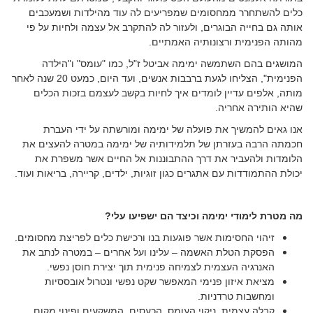
כלים להשתחרר ממחסומים שמפריעים לה עוד מהילדות ושמעכבים
אותה גם בחייה הבוגרים, ולעזור לה להתקרב אל עצמה ולחיות על פי
מהותה הפנימית ורצונותיה האמתיים.
המושגים בהם השתמשה ימימה אביטל ז"ל, כמו "עומס" ו"הילדה
הפנימית", הצליחו לגעת ברבבות אנשים, ועד היום, כמעט 20 שנה לאחר
מותה, אלפים עדיין לומדים איך לחיות בקשב לעצמם בזכות הכלים
שהיא הותירה אחריה.
אנו גאים להמשיך את פועלה של ימימה ומורשתה על ידי העברת
חכמתה הרבה בעזרתן של תלמידותיה של ימימה במטרה להעצים את
הלומדות ולהעביר את דרך ההתבוננות אל החיים אשר משפרת את
יכולת ההתמודדות עם אתגרים כגון זוגיות, ילדים, קריירה, בריאות ועוד.
מה מטרת לימודי ימימה וכיצד הם ישפיעו עלי?
זיהוי החסימות אשר פוגעות בנו ורכישת כלים לפריצת מחסומים.
הפסקת הטלת האשמה – עלינו ועל אחרים – במטרה לנתב את
האנרגיה העצמית לצמיחה פנימית תוך יצירת חוסן נפשי.
מציאת איזון פנימי המאפשר שקט נפשי ונטרול אובססיות
ומחשבות טרדניות.
קבלה עצמית, ניקוי העומס, הכעסים, המשקעים ופינוי מקום