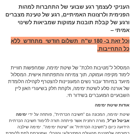
העניקי לעצמך רגע שבועי של התחברות למהות
הפנימית ולרצונות האמיתיים, רגע של טעינת מצברים
ורגע של קבלת תובנות עמוקות שמביאות לשינוי
אמיתי –
וכל זאת ב- 180 ש"ח תשלום חודשי מתחדש ללא
כל התחייבות.
המסלול ל"מטיבות הלכת" של שיטת ימימה, שמחפשות חוויית
לימוד מקיפה ועמוקה, תוך צמיחה והתפתחות אישית. המסלול
מיועד במיוחד עבור נשים המעוניינות להצטרף לקהילה הלומדת
של אורנה סלע לשיטת ימימה, ולקחת חלק בשיעורי האון ליין
השבועיים המועברים בשידור חי.
אודות שיטת ימימה
שיטת ימימה, המכונה גם "חשיבה הכרתית", פותחה על ידי
ימימה
אביטל זצ"ל
, מורה רוחנית אשר פיתחה תורה ללימוד חשיבה הכרתית
הידועה כיום כ"חשיבה הכרתית" או "שיטת ימימה". ימימה שילבה
בתורתה אלמנטים מהעולם הפסיכולוגי והקבלי, שמטרתם לתת ללומדת