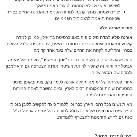
לשיפור אישי ולגילוי המהות והיעוד האמיתי שלך.
יצירת שמחה מתוך קרבה למהות הפנימית והכוונת החיים בצורה
שבאמת תואמת לרצונותיך הפנימיים.
אודות אורנה סלע
אורנה סלע
למדה פילוסופיה באוניברסיטת בר-אילן, כמו כן למדה
קולנוע ותיאטרון ועסקה שנים בתחום כבמאית, עד שהבינה ש"כל העולם
במה", והחליטה לקחת את החיים שלה צעד אחד קדימה.
היא נישאה ליוסף, הידוע יותר בכינויו "יוסף המספר", תלמיד של ימימה
אביטל ז"ל והוא זה שהכיר לה את השיטה. אורנה הצטרפה גם היא למכון
ולמדה שם מספר שנים.
אחרי פטירתה של ימימה, החלה אורנה ללמד בקבוצות ובאופן פרטני
במסגרות שונות ובמקומות רבים בארץ, וכיום נחשבת לאחת המורות
הוותיקות והבכירות לשיטה.
מאות נשים בכל רחבי הארץ כבר זכו ללמוד כיצד להקשיב לליבן בזכות
הפירושים המרתקים של אורנה סלע לתורתה של ימימה אביטל זצ"ל.
כעת גם לך יש הזדמנות להצטרף ללומדות.
איך לומדים ימימה?