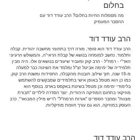
בחלום
מה מסמלות החיות בחלום? הרב עודד דוד עם
ההסבר המעמיק
הרב עודד דוד
הרב עודד דוד הוא סופר, מורה דרך בתחומי מחשבה יהודית, קבלה
ותלמוד. נחשב למומחה בנושא של קבלת הראי"ה, והמשולש הרעיוני
האר"י - רמח"ל - הרב קוק ומעביר שיעורים בנושאים אלו. היה מבין
תלמידיה של ימימה אביטל זצ"ל ומלמד את השיטה כבר למעלה
מ-15 שנה, תוך שילוב תובנות מהקבלה, החסידות ומשנת הרב קוק.
כמו כן הוא מטפל באופן אישי בתלמידים שמבקשים להשתמש
בלימודי ימימה וכן מטפל בשיטת באקסס בארס. בנוסף הוא
מוזיקאי בתחום המוזיקה היהודית, יוצר הסדרה לילדים "חבורת
מצוות" ומחבר הספרים "אורות הרמח"ל" ו"ריש מילין המבואר". כרב
העוסק במוזיקה, הוא גם עורך חופות מוזיקליות.
הרב עודד דוד