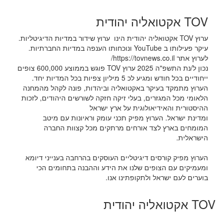
TOV אקטואליה יהודית
ערוץ TOV אקטואליה יהודית הינו ערוץ שידור במדיות הדיגיטליות.
עיקר פעילותו ב YouTube ונוכחותו הענפה במדיות החברתיות.
לערוץ אתר https://tovnews.co.il/
נכון ל/נת התשפ"ה 2025 ערוץ TOV פוגש בממוצע 600,000 צופים
ייחודיים בכל חודש ומגיע לכ 5 מיליון צפיות בכל המדיות יחד.
הערוץ מתמקד בעיקר באקטואליה וביהדות, פונה לקהל מהמחנה
הלאומי מכל המגזרים, בעלי זיקה חזקה לשורשים היהודים, לזכות
ההיסטורית והאידיאולוגית על ארץ ישראל
ומדינת ישראל. הערוץ מפיק תכני עומק וראיונות עם מיטב
המומחים בארץ לצד אורחים מרתקים מכל קצוות החברה
הישראלית.
הערוץ מפיק קורסים דיגיטליים העוסקים בהרחבה בענייני דיומא
ומעמיקים עם הצופים שלנו את הידע וההבנה בתחומים הכי
בוערים לעם ישראל ולתקופתינו אנו.
TOV אקטואליה יהודית