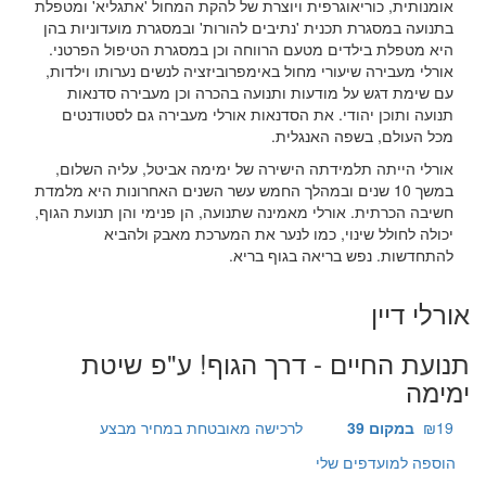
אומנותית, כוריאוגרפית ויוצרת של להקת המחול 'אתגליא' ומטפלת
בתנועה במסגרת תכנית 'נתיבים להורות' ובמסגרת מועדוניות בהן
היא מטפלת בילדים מטעם הרווחה וכן במסגרת הטיפול הפרטני.
אורלי מעבירה שיעורי מחול באימפרוביזציה לנשים נערותו וילדות,
עם שימת דגש על מודעות ותנועה בהכרה וכן מעבירה סדנאות
תנועה ותוכן יהודי. את הסדנאות אורלי מעבירה גם לסטודנטים
מכל העולם, בשפה האנגלית.
אורלי הייתה תלמידתה הישירה של ימימה אביטל, עליה השלום,
במשך 10 שנים ובמהלך החמש עשר השנים האחרונות היא מלמדת
חשיבה הכרתית. אורלי מאמינה שתנועה, הן פנימי והן תנועת הגוף,
יכולה לחולל שינוי, כמו לנער את המערכת מאבק ולהביא
להתחדשות. נפש בריאה בגוף בריא.
אורלי דיין
תנועת החיים - דרך הגוף! ע"פ שיטת
ימימה
₪19
במקום 39
לרכישה מאובטחת במחיר מבצע
הוספה למועדפים שלי