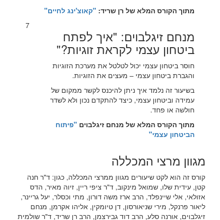
מתוך הקורס המלא של רן שריד:
"קאוצ'ינג לחיים"
7
מנחם זיגלבוים: "איך לפתח
ביטחון עצמי לקראת זוגיות?"
חוסר ביטחון עצמי יכול לטלטל את מערכת הזוגיות
והגברת ביטחון עצמי – מעצים את הזוגיות.
בשיעור זה נלמד איך ניתן להיכנס לקשר ממקום של
עמידה וביטחון עצמי, כיצד להתקדם נכון ולא לשדר
חולשה או פחד.
מתוך הקורס המלא של מנחם זיגלבוים
"פיתוח
הביטחון עצמי"
מגוון מרצי המכללה
קורס זה הוא לקט שיעורים מגוון ממרצי המכללה, כגון: ד"ר חנה
קטן, עידית שלו, שמואל מינקוב, ד"ר ציפי ריין, זיוה מאיר, הדס
אזולאי, אלי שיינפלד, הרב ארז משה דורון, מתי וכסלר, יעל גריינר,
ליאור פרנקל, מירי שניאורסון, דן טיומקין, אליהו אקרמן, מנחם
זיגלבוים, אורנה סלע, הרב דוד גבירצמן, הרב רן שריד, ד"ר שולמית