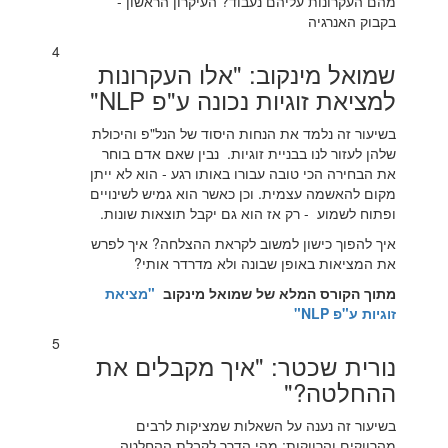
מהם העקרונות עליהם נעבוד? העיקרון הראשון -
בקבוק האנרגיה
4
שמואל מינקוב: "אלו העקרונות
למציאת זוגיות נכונה ע"פ NLP"
בשיעור זה נלמד את הנחות היסוד של הנל"פ והיכולת
שלהן לעזור לנו בבניית זוגיות. נבין שאם אדם בוחר
את הבחירה הכי טובה עבורו באותו רגע - הוא לא ייתן
מקום להאשמה עצמית. וכן כאשר הוא גמיש לשינויים
ופתוח לשמוע - רק אז הוא גם יקבל תוצאות שונות.
איך להפוך כישון למשוב לקראת ההצלחה? איך לפרש
את המציאות באופן שבונה ולא מדרדר אותי?
מתוך הקורס המלא של שמואל מינקוב
"מציאת
זוגיות ע"פ NLP"
5
נורית שכטר: "איך מקבלים את
ההחלטה?"
בשיעור זה נענה על השאלות שמציקות לרבים
מהרווקים והרווקות: מהי הדרך לקבלת ההחלטה