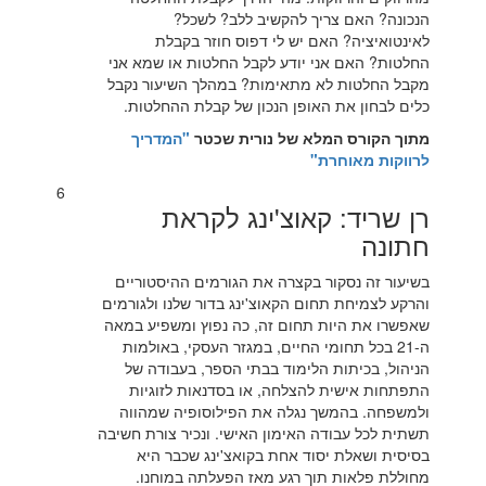
הנכונה? האם צריך להקשיב ללב? לשכל?
לאינטואיציה? האם יש לי דפוס חוזר בקבלת
החלטות? האם אני יודע לקבל החלטות או שמא אני
מקבל החלטות לא מתאימות? במהלך השיעור נקבל
כלים לבחון את האופן הנכון של קבלת ההחלטות.
מתוך הקורס המלא של נורית שכטר
"המדריך
לרווקות מאוחרת"
6
רן שריד: קאוצ'ינג לקראת
חתונה
בשיעור זה נסקור בקצרה את הגורמים ההיסטוריים
והרקע לצמיחת תחום הקאוצ'ינג בדור שלנו ולגורמים
שאפשרו את היות תחום זה, כה נפוץ ומשפיע במאה
ה-21 בכל תחומי החיים, במגזר העסקי, באולמות
הניהול, בכיתות הלימוד בבתי הספר, בעבודה של
התפתחות אישית להצלחה, או בסדנאות לזוגיות
ולמשפחה. בהמשך נגלה את הפילוסופיה שמהווה
תשתית לכל עבודה האימון האישי. ונכיר צורת חשיבה
בסיסית ושאלת יסוד אחת בקואצ'ינג שכבר היא
מחוללת פלאות תוך רגע מאז הפעלתה במוחנו.