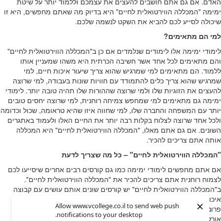
האדם. אם גם אתם חושבים להעצים את עצמכם וללמוד יותר על שיטת
ימימה "המכללה הווירטואלית לחיים" היא בדיוק מה שאתם מחפשים, היא זו
שיכולה לסייע לכם להביא את השקט לנשמה שלכם.
למי הם מתאימים?
לימודי ימימה אלו לימודים שנלמדים אם כן ב"המכללה הווירטואלית לחיים"
והם מתאימים לכל אחד אשר חשיבה הכרתית היא משהו שמעניין אותו
ללמוד. הם מתאימים למי שמרגיש שהוא צריך שיעור איכות חיים, למי
שמרגיש שהוא צריך כלים להתמודד עם חוויות שונות בעבודה, למי שרוצה
להעצים את הזוגיות שלו ולמי שרוצה שההורות שלו תהיה טובה יותר. לימודי
ימימה גם מתאימים למי שמחפש צמיחה רוחנית, למי שרוצה יחסים טובים
יותר עם המשפחה והחברה שלו, למי שחווה איזו שהיא טראומה, שכול וכדומה
ולכל אחד שרוצה לצלוח בקלות רבה יותר את החיים האלו ולעמוד באתגרים
השונים. אם גם אתם מאלו, "המכללה הווירטואלית לחיים" היא המכללה
אותה אתם צריכים להכיר.
"המכללה הווירטואלית לחיים" – כל מה שצריך לדעת
אם אתם מחפשים לימודי ימימה כמו גם קורסים רבים אחרים שיסייעו לכם
לצמוח רוחנית אתם צריכים להכיר את "המכללה הווירטואלית לחיים".
ב"המכללה הווירטואלית לחיים" יש קורסים שונים אותם עושים עם קבוצה
איכותית ובשיעור חי אינטראקטיבי ומשלבים את הלימודים עם מפגשים
×
Allow www.vcollege.co.il to send web push
פרונטליים. במכללה מרצים מובילים כמו הרב אז משה דורון, יונית לביא,
notifications to your desktop.
אורלי דיין, נועה לזרי ועידית שלו, מרצים מן השורה הראשונה אשר ישמחו