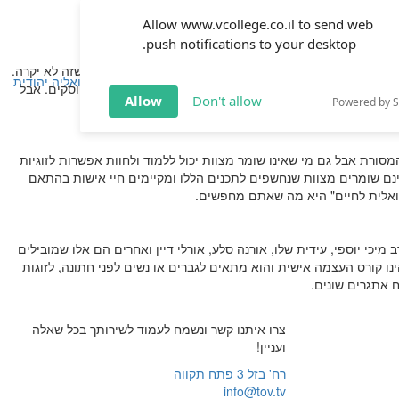
Allow www.vcollege.co.il to send web
push notifications to your desktop.
 נורה אדומה אצל כל זוג ואמור לגרום למאמצים רבים כדי שזה לא יקרה.
שפחה
זוגיות
חינוך
שיטת ימימה
TOV אקטואליה יהודית
פחה, וכמובן זהו קורס העצמה אישית אל מול האתגרים הבלתי פוסקים. אבל
Allow
Don't allow
Powered by 
המסורת אבל גם מי שאינו שומר מצוות יכול ללמוד ולחוות אפשרות לזוגיות
ינם שומרים מצוות שנחשפים לתכנים הללו ומקיימים חיי אישות בהתאם
ואלית לחיים" היא מה שאתם מחפשים.
כי יוספי, עידית שלו, אורנה סלע, אורלי דיין ואחרים הם אלו שמובילים
נו קורס העצמה אישית והוא מתאים לגברים או נשים לפני חתונה, לזוגות
ח אתגרים שונים.
צרו איתנו קשר ונשמח לעמוד לשירותך בכל שאלה
ועניין!
רח' בזל 3 פתח תקווה
info@tov.tv