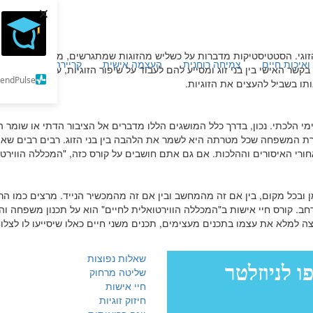
×
זוגי. הסטטיסטיקות מדברות על כשליש מהזוגות שמתגרשים, מה שאמור להדליק
ואיכות חיים
צמיחה רוחנית
העצמה אישית
קריירה וכלכלה
מ
קשר האישי בין בני זוג ומסייע להם לעבוד על שיפור הזוגיות, על תכנון מש
SendPulse
ותו בשביל להעצים את הזוגיות.
טימי הלכתי. נכון, בדרך כלל המושגים הללו מדברים אל הציבור הדתי או שומר 
טהרת המשפחה שכל מטרתה היא לשמר את הלהבה בין בני הזוג. רבים רבים שא
רי האיסורים וההלכות. אם גם אתם חושבים על קורס כזה, "המכללה הווירט
כל מקום, בין אם זה מהמחשב ובין אם זה מהמכשיר הנייד. מרצים כמו הרב מי
ב. קורס חיי אישות ב"המכללה הווירטואלית לחיים" הוא על תכנון משפחה והי
וצה למלא את עצמו בתכנים מעצימים, תכנים משני חיים כאלו שיסייעו לו לצלו
שאלות נפוצות
שליטה מרחוק
חיי אישות
חיזוק זוגיות