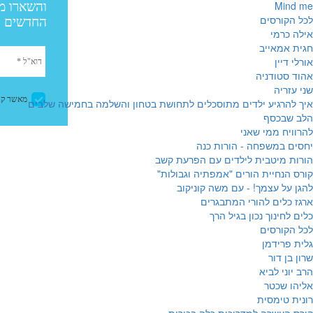
Mind me
לכל הקורסים
אילה כרמי
חגית אמאייב
אורלי דיין
אהוד סטודניה
שני עזריה
איך להרגיע ילדים מתוסכלים לתחושת בטחון והשלמה בחמישה שלבים
הלב שבכסף
להרוויח ממי שאני
יחסים במשפחה - הורות כנה
הורות מיטבית לילדים עם הפרעת קשב
קורס הנחיית הורים "אמפתיה וגבולות"
להגן על עצמך! - עם משה קוניקוב
ארגז כלים להורי המתבגרים
כלים לחינוך נכון בגיל הרך
לכל הקורסים
גלית פרידמן
שרון בן דור
הרב יוני לביא
אליהו שכטר
רונית טימסית