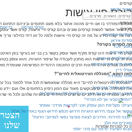
קורסים
קורס חיי אישות
שיטת ימימה
קורסים
העולם המודרני בו אנו חיים מהווה אתגר בלא מעט תחומים וביניהם התחום ה
קורסי טעימה
בריאות 
מרצים
בין השאר אפשר לעשות קורסים שונים ובהם קורס חיי אישות, קורס אשר עוסק ב
תולדות הפרוגרס
הנה עוד קצת מידע על מה זה קורס חיי אישות ולמה כל זוג דתי כחילוני צריך א
סודות איראן
מה לומדים בקורס?
נאמני TOV
לכל הקורסים
קורס חיי אישות הינו קורס מקיף אשר עוסק בקשר בין בני זוג בעיקר בפן האינ
ד"ר שולמית בן שעיה
אחרת. קורס חיי אישות הוא מתכון לעבודה על שיפור הזוגיות, והוא עוסק ב
מגוון מרצי שיטת ימימה
להלכה, מגלים את היתרונות הרבים החוכמה היהודית המרשימה שעומדת מאחו
אורלי דיין
למה דווקא "המכללה הווירטואלית לחיים"?
אהוד סטודניה
הרב רן שריד
"המכללה הווירטואלית לחיים" היא מכללה שמאפשרת לכל אחד ללמוד בכל זמן וב
החופש הגדול כבר כאן!
את המכללה, מרצים מבוקשים מאוד עם המון ניסיון בתחומים אלו ועם יידע נרח
חורבן הבית או בעצם פינוי בינוי?הכל תלוי בהסתכלות!
דתיים, מסורתיים או חילוניים שרוצים להפיח חיים בזוגיות שלהם ולכל מי שר
"הפחד- טבעי אך לא הכרחי"
עיצוב:
הצילני מקליפת המן עמלק וזכני לקדושת מרדכי ואסתר
הקשר אל עצמי.חידוש הזוגיות חידוש הנפש חידוש הגוף באורו של אלול.
פיתוח:
"הכנה לחירות. הדרכים לצאת ממיצר נפשי למרחבי הדעת"
עיצוב: בייגל סטודיו
מאירים את הלב
© כל הזכויות שמורות
מבוא לשיטת ימימה עם מיכי יוספי