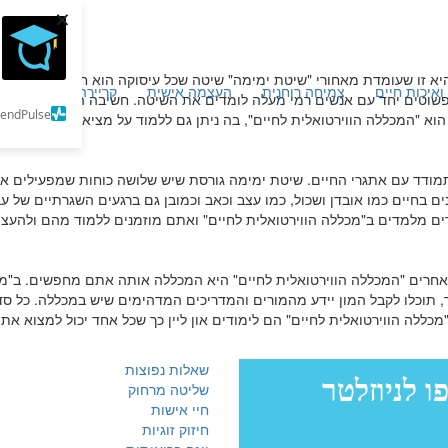
×
יא זו שעומדת מאחורי "שיטת ימימה" שיטה שכל עיסוקה הוא חשיבה הכרתית
ואיכות חיים
צמיחה רוחנית
העצמה אישית
קריירה וכלכלה
מ
שוטים יחד עם אנשים רמי מעלה לומדים את השיטה. חשיבה הכרתית שהיא שי
SendPulse
 "המכללה הווירטואלית לחיים", בה ניתן גם ללמוד על מציאת זוגיות כמו גם
דד עם אתגרי החיים. שיטת ימימה גורסת שיש שלושה כוחות שמפעילים את 
 בחיים כמו אובדן ושכול, כמו עצב וכאב וכמובן גם ברגעים השגרתיים של 
ים מלמדים ב"מכללה הווירטואלית לחיים" ואתם מוזמנים ללמוד מהם ולהעצ
רים "המכללה הווירטואלית לחיים" היא המכללה אותה אתם מחפשים. ב"מכללה
קר, תוכלו לקבל המון יידע מהמורים והמדריכים המדהימים שיש במכללה. כל 
לה הווירטואלית לחיים" הם לימודים און ליין כך שכל אחד יכול למצוא את הז
שאלות נפוצות
שליטה מרחוק
חיי אישות
חיזוק זוגיות