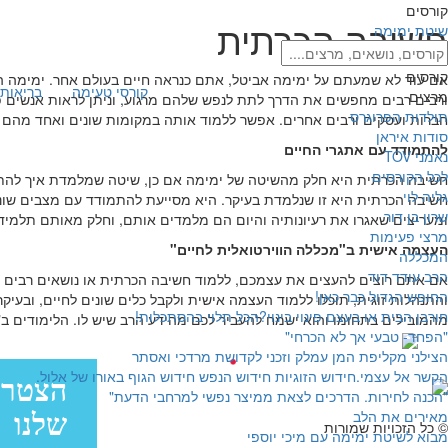
קורסים
חשיבה הכרתית
שיטת ימימה
קורסים
אם עוד לא שמעתם על ימימה אביטל, אתם כנראה חיים בעולם אחר. ימימה ה
קורסי טעימה
בריאות 
מרצים
ורבים רבים מחפשים את הדרך לתת לנפש שלהם מרגוע, וניתן לראות אנשים פ
תולדות הפרוגרס
חברות ועסקים ורבים אחרים. אפשר ללמוד אותה במקומות שונים ואחד מהם הוא
סודות איראן
להתמודד עם אתגרי החיים
נאמני TOV
לכל הקורסים
חשיבה הכרתית היא חלק מהשיטה של ימימה אם כן, שיטה שמלמדת איך להתמו
גליה לוי
חשיבה הכרתית היא זו שנלמדת בעיקר. היא מסייעת להתמודד עם מצבים שונים
שרון בן דור
ומעריצים שאגרו את רעיונותיה והיום הם מלמדים אותם, וחלק מאותם תלמיד
מרצי פעימות
העצמה אישית ב"מכללה הווירטואלית לחיים"
המכללה
הרב עודד דוד
אם אתם רוצים להעצים את עצמכם, ללמוד חשיבה הכרתית או נושאים רבים אח
החופש הגדול כבר כאן!
והתנהלות זוגית, תוכלו ללמוד העצמה אישית ולקבל כלים שונים לחיים, ובעי
חורבן הבית או בעצם פינוי בינוי?הכל תלוי בהסתכלות!
מהמובילים בתחומו והוא ישמח להעביר לכם מהידע הרב שיש לו. הלימודים ב"מכל
"הפחד- טבעי אך לא הכרחי"
עיצוב:
הצילני מקליפת המן עמלק וזכני לקדושת מרדכי ואסתר
הקשר אל עצמי.חידוש הזוגיות חידוש הנפש חידוש הגוף באורו של אלול.
פיתוח:
"הכנה לחירות. הדרכים לצאת ממיצר נפשי למרחבי הדעת"
עיצוב: בייגל סטודיו
מאירים את הלב
© כל הזכויות שמורות
מבוא לשיטת ימימה עם מיכי יוספי