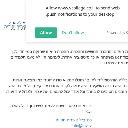
Allow www.vcollege.co.il to send web
push notifications to your desktop.
 בשביל להעצים את החיים. העצמה אישית היא כבר מזמן לא מילה גסה
שפחה
זוגיות
חינוך
שיטת ימימה
TOV אקטואליה יהודית
טת ימימה היא שיטה אותה לומדים אנשי עסקים, ידוענים, נהלים של
Allow
Don't allow
Powered by 
 סדנה זוגית בכלל ועוד סדנאות וקורסים רבים אחרים.
האדם, החברה החושים וההכרה. ההכרה היא זו שחזקה במיוחד ולכן
עבודה או משפחה או כל סיטואציה אחרת. לימימה היו לא מעט תלמידים
ים את עצמכם.
 הווירטואלית לחיים" תוכלו למצוא סדנה זוגית כמו מציאת זוגיות
סדנה היא סדנה מושקעת והיא יכולה לקדם אתכם עוד קצת, כל מרצה הוא
מנים הטובים לו ביותר וכל אחד יכול להעצים את עצמו ולגדול עוד ועוד.
צרו איתנו קשר ונשמח לעמוד לשירותך בכל שאלה
ועניין!
רח' בזל 3 פתח תקווה
info@tov.tv