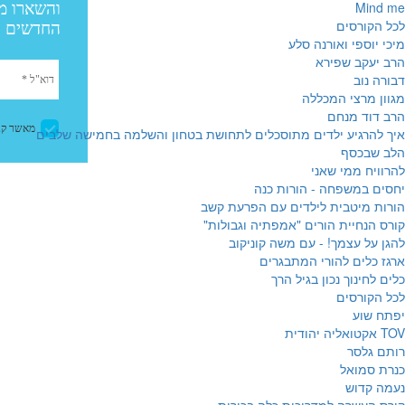
Mind me
לכל הקורסים
מיכי יוספי ואורנה סלע
הרב יעקב שפירא
דבורה נוב
מגוון מרצי המכללה
הרב דוד מנחם
איך להרגיע ילדים מתוסכלים לתחושת בטחון והשלמה בחמישה שלבים
הלב שבכסף
להרוויח ממי שאני
יחסים במשפחה - הורות כנה
הורות מיטבית לילדים עם הפרעת קשב
קורס הנחיית הורים "אמפתיה וגבולות"
להגן על עצמך! - עם משה קוניקוב
ארגז כלים להורי המתבגרים
כלים לחינוך נכון בגיל הרך
לכל הקורסים
יפתח שוע
TOV אקטואליה יהודית
רותם גלסר
כנרת סמואל
נעמה קדוש